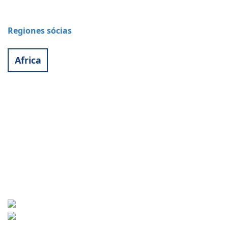
Regiones sócias
Africa
Contact
World University Service (WUS),
Deutsches Komitee e. V.
Goebenstraße 35
65195 Wiesbaden
+49 611 446648
info[at]wusgermany.de