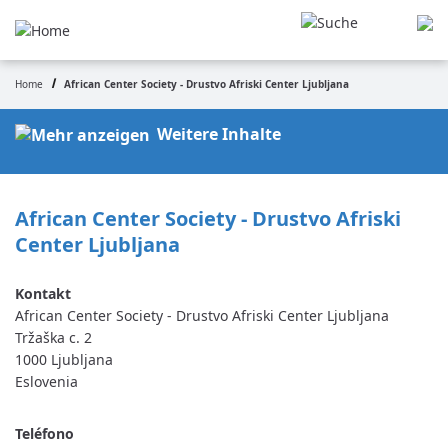
Pasar
al
contenido
principal
Home
African Center Society - Drustvo Afriski Center Ljubljana
Ruta
de
Weitere Inhalte
navegación
African Center Society - Drustvo Afriski 
Center Ljubljana 
African Center Society - Drustvo Afriski Center Ljubljana
Tržaška c. 2
1000
Ljubljana
Eslovenia
Teléfono