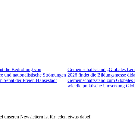
mmt die Bedrohung von
Gemeinschaftsstand „Globales Lern
äre und nationalistische Strömungen
2026 findet die Bildungsmesse didac
om Senat der Freien Hansestadt
Gemeinschaftsstand zum Globales 
wie die praktische Umsetzung Glo
 unseren Newslettern ist für jeden etwas dabei!