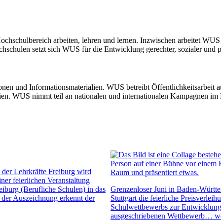
schulbereich arbeiten, lehren und lernen. Inzwischen arbeitet WUS a
schulen setzt sich WUS für die Entwicklung gerechter, sozialer und pol
nen und Informationsmaterialien. WUS betreibt Öffentlichkeitsarbeit auf
en. WUS nimmt teil an nationalen und internationalen Kampagnen im B
 der Lehrkräfte Freiburg wird
er feierlichen Veranstaltung
iburg (Berufliche Schulen) in das
Grenzenloser Juni in Baden-Württ
der Auszeichnung erkennt der
Stuttgart die feierliche Preisverl
Schulwettbewerbs zur Entwicklung
ausgeschriebenen Wettbewerb…
we