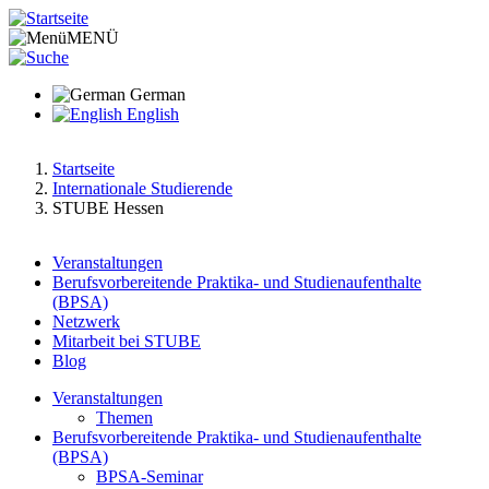
Direkt
zum
MENÜ
Inhalt
German
English
Startseite
Internationale Studierende
Pfadnavigation
STUBE Hessen
Veranstaltungen
Berufsvorbereitende Praktika- und Studienaufenthalte
Main
(BPSA)
menu
Netzwerk
Mitarbeit bei STUBE
v2
Blog
Veranstaltungen
Themen
Hauptnavigation
Berufsvorbereitende Praktika- und Studienaufenthalte
(BPSA)
BPSA-Seminar