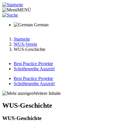
Direkt
zum
MENÜ
Inhalt
German
Startseite
WUS-Verein
Pfadnavigation
WUS-Geschichte
Best Practice Projekte
Schriftenreihe Auszeit!
Main
menu
Best Practice Projekte
Schriftenreihe Auszeit!
Hauptnavigation
v2
Weitere Inhalte
WUS-Geschichte
WUS-Geschichte