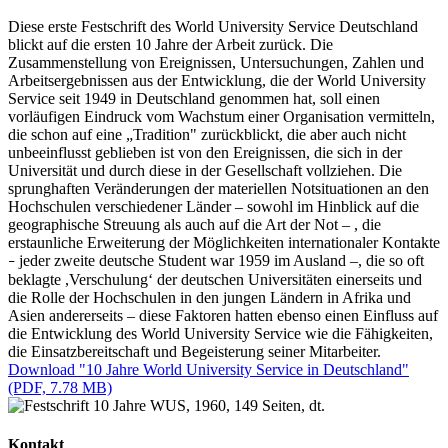
Diese erste Festschrift des World University Service Deutschland
blickt auf die ersten 10 Jahre der Arbeit zurück. Die
Zusammenstellung von Ereignissen, Untersuchungen, Zahlen und
Arbeitsergebnissen aus der Entwicklung, die der World University
Service seit 1949 in Deutschland genommen hat, soll einen
vorläufigen Eindruck vom Wachstum einer Organisation vermitteln,
die schon auf eine
„
Tradition" zurückblickt, die aber auch nicht
unbeeinflusst geblieben ist von den Ereignissen, die sich in der
Universität und durch diese in der Gesellschaft vollziehen. Die
sprunghaften Veränderungen der materiellen Notsituationen an den
Hochschulen verschiedener Länder
–
sowohl im Hinblick auf die
geographische Streuung als auch auf die Art der Not
–
, die
erstaunliche Erweiterung der Möglichkeiten internationaler Kontakte
jeder zweite deutsche Student war 1959 im Ausland
–
, die so oft
–
beklagte ,Verschulung‘ der deutschen Universitäten einerseits und
die Rolle der Hochschulen in den jungen Ländern in Afrika und
Asien andererseits
–
diese Faktoren hatten ebenso einen Einfluss auf
die Entwicklung des World University Service wie die Fähigkeiten,
die Einsatzbereitschaft und Begeisterung seiner Mitarbeiter.
Download "10 Jahre World University Service in Deutschland"
(PDF, 7.78 MB)
Kontakt