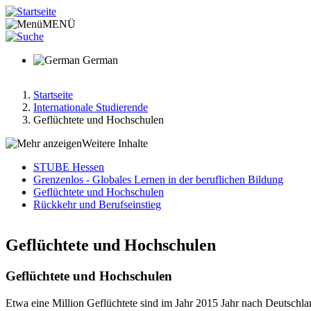
Direkt
zum
MENÜ
Inhalt
German
Startseite
Internationale Studierende
Pfadnavigation
Geflüchtete und Hochschulen
Weitere Inhalte
STUBE Hessen
Grenzenlos - Globales Lernen in der beruflichen Bildung
Hauptnavigation-
Geflüchtete und Hochschulen
deepest
Rückkehr und Berufseinstieg
Geflüchtete und Hochschulen
Geflüchtete und Hochschulen
Etwa eine Million Geflüchtete sind im Jahr 2015 Jahr nach Deutsch