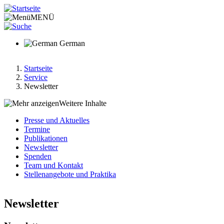
Direkt
zum
MENÜ
Inhalt
German
Startseite
Service
Pfadnavigation
Newsletter
Weitere Inhalte
Presse und Aktuelles
Termine
Hauptnavigation-
Publikationen
deepest
Newsletter
Spenden
Team und Kontakt
Stellenangebote und Praktika
Newsletter