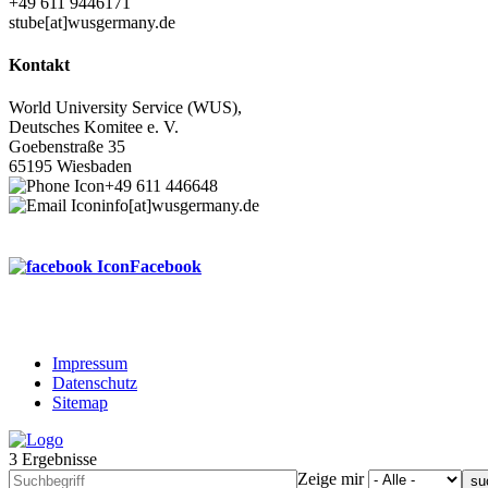
+49 611 9446171
stube[at]wusgermany.de
Kontakt
World University Service (WUS),
Deutsches Komitee e. V.
Goebenstraße 35
65195 Wiesbaden
+49 611 446648
info[at]wusgermany.de
Facebook
Impressum
Datenschutz
Footer
Sitemap
menu
3 Ergebnisse
Zeige mir