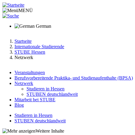
Direkt
zum
MENÜ
Inhalt
German
Startseite
Internationale Studierende
Pfadnavigation
STUBE Hessen
Netzwerk
Veranstaltungen
Berufsvorbereitende Praktika- und Studienaufenthalte (BPSA)
Main
Netzwerk
menu
Studieren in Hessen
STUBEN deutschlandweit
v2
Mitarbeit bei STUBE
Blog
Studieren in Hessen
STUBEN deutschlandweit
Hauptnavigation
Weitere Inhalte