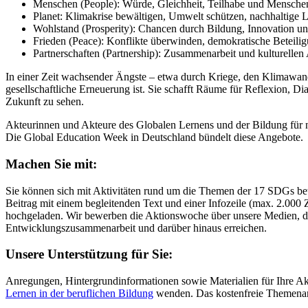
Menschen (People): Würde, Gleichheit, Teilhabe und Menschen
Planet: Klimakrise bewältigen, Umwelt schützen, nachhaltige 
Wohlstand (Prosperity): Chancen durch Bildung, Innovation und
Frieden (Peace): Konflikte überwinden, demokratische Beteilig
Partnerschaften (Partnership): Zusammenarbeit und kulturelle
In einer Zeit wachsender Ängste – etwa durch Kriege, den Klimawand
gesellschaftliche Erneuerung ist. Sie schafft Räume für Reflexion, D
Zukunft zu sehen.
Akteurinnen und Akteure des Globalen Lernens und der Bildung für n
Die Global Education Week in Deutschland bündelt diese Angebote.
Machen Sie mit:
Sie können sich mit Aktivitäten rund um die Themen der 17 SDGs beteil
Beitrag mit einem begleitenden Text und einer Infozeile (max. 2.000 
hochgeladen. Wir bewerben die Aktionswoche über unsere Medien, die I
Entwicklungszusammenarbeit und darüber hinaus erreichen.
Unsere Unterstützung für Sie:
Anregungen, Hintergrundinformationen sowie Materialien für Ihre Ak
Lernen in der beruflichen Bildung
wenden. Das kostenfreie Themenang