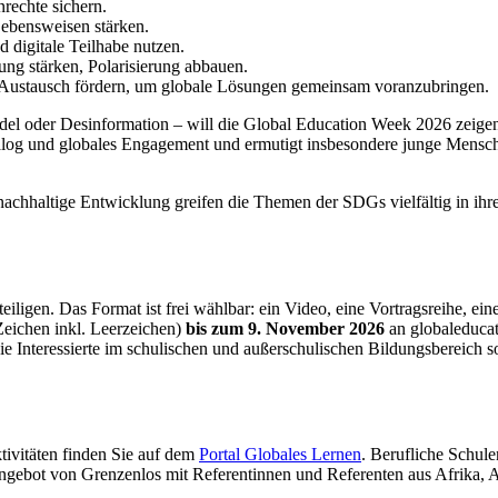
rechte sichern.
Lebensweisen stärken.
 digitale Teilhabe nutzen.
ung stärken, Polarisierung abbauen.
n Austausch fördern, um globale Lösungen gemeinsam voranzubringen.
el oder Desinformation – will die Global Education Week 2026 zeigen
ialog und globales Engagement und ermutigt insbesondere junge Menschen
achhaltige Entwicklung greifen die Themen der SDGs vielfältig in ih
igen. Das Format ist frei wählbar: ein Video, eine Vortragsreihe, eine
Zeichen inkl. Leerzeichen)
bis zum 9. November 2026
an globaleducat
nteressierte im schulischen und außerschulischen Bildungsbereich sowi
tivitäten finden Sie auf dem
Portal Globales Lernen
. Berufliche Schul
ebot von Grenzenlos mit Referentinnen und Referenten aus Afrika, Asi