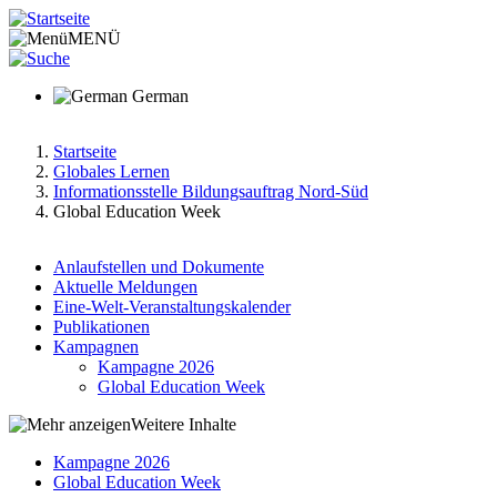
Direkt
zum
MENÜ
Inhalt
German
Startseite
Globales Lernen
Pfadnavigation
Informationsstelle Bildungsauftrag Nord-Süd
Global Education Week
Anlaufstellen und Dokumente
Aktuelle Meldungen
Main
Eine-Welt-Veranstaltungskalender
menu
Publikationen
Kampagnen
v2
Kampagne 2026
Global Education Week
Weitere Inhalte
Kampagne 2026
Global Education Week
Hauptnavigation-