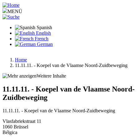
Pasar
al
MENÜ
contenido
principal
Spanish
English
French
German
Home
11.11.11. - Koepel van de Vlaamse Noord-Zuidbeweging
Ruta
de
Weitere Inhalte
navegación
11.11.11. - Koepel van de Vlaamse Noord-
Zuidbeweging
11.11.11. - Koepel van de Vlaamse Noord-Zuidbeweging
Vlasfabriekstraat 11
1060
Brüssel
Bélgica