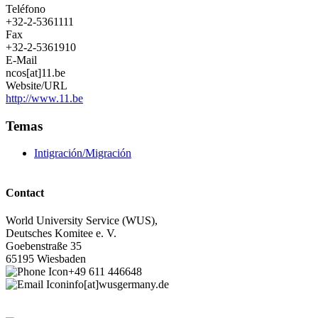
Teléfono
+32-2-5361111
Fax
+32-2-5361910
E-Mail
ncos[at]11.be
Website/URL
http://www.11.be
Temas
Intigración/Migración
Contact
World University Service (WUS),
Deutsches Komitee e. V.
Goebenstraße 35
65195 Wiesbaden
+49 611 446648
info[at]wusgermany.de