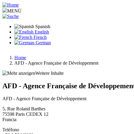
Pasar
al
MENÜ
contenido
principal
Spanish
English
French
German
Home
AFD - Agence Française de Développement
Ruta
de
Weitere Inhalte
navegación
AFD - Agence Française de Développemen
AFD - Agence Française de Développement
5, Rue Roland Barthes
75598
Paris CEDEX 12
Francia
Teléfono