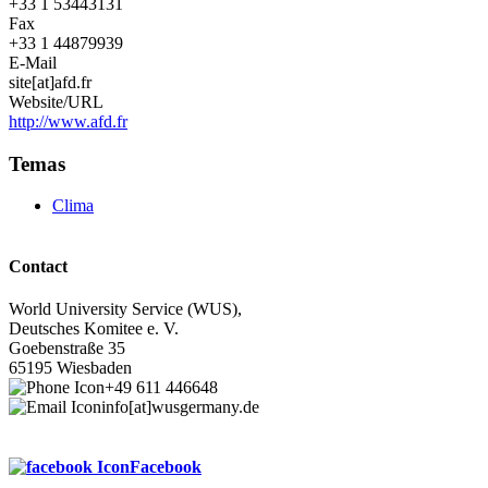
+33 1 53443131
Fax
+33 1 44879939
E-Mail
site[at]afd.fr
Website/URL
http://www.afd.fr
Temas
Clima
Contact
World University Service (WUS),
Deutsches Komitee e. V.
Goebenstraße 35
65195 Wiesbaden
+49 611 446648
info[at]wusgermany.de
Facebook