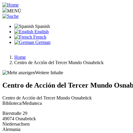
Pasar
al
MENÜ
contenido
principal
Spanish
English
French
German
Home
Centro de Acción del Tercer Mundo Osnabrück
Ruta
de
Weitere Inhalte
navegación
Centro de Acción del Tercer Mundo Osna
Centro de Acción del Tercer Mundo Osnabrück
Biblioteca/Mediateca
Bierstraße 29
49074
Osnabrück
Niedersachsen
Alemania