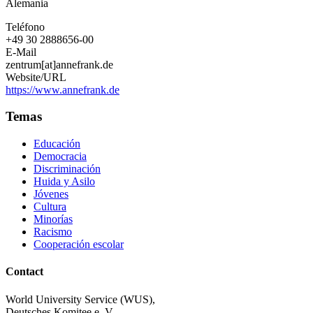
Alemania
Teléfono
+49 30 2888656-00
E-Mail
zentrum[at]annefrank.de
Website/URL
https://www.annefrank.de
Temas
Educación
Democracia
Discriminación
Huida y Asilo
Jóvenes
Cultura
Minorías
Racismo
Cooperación escolar
Contact
World University Service (WUS),
Deutsches Komitee e. V.