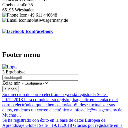
Goebenstraße 35
65195 Wiesbaden
+49 611 446648
info[at]wusgermany.de
Facebook
Footer menu
3 Ergebnisse
Zeige mir
Su dirección de correo electrónico ya está registrada
Seite -
20.12.2018
Para completar su registro, haga clic en el enlace del
correo electrónico que le hemos enviadoSi desea actualizar sus
datos, envíenos un correo electrónico a infostelle@wusgermany.de.
Muchas…
Se ha registrado con éxito en la base de datos Europea de
Aprendizaje Global
Seite -
19.12.2018
Gracias por registrarte en la