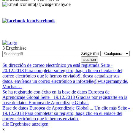
info[at]wusgermany.de
Facebook
3 Ergebnisse
Footer
Zeige mir
menu
Su dirección de correo electrónico ya está registrada
Seite -
20.12.2018
Para completar su registro, haga clic en el enlace del
correo electrónico que le hemos enviadoSi desea actualizar sus
datos, envíenos un correo electrónico a infostelle@wusgermany.de.
Muchas…
Se ha registrado con éxito en la base de datos Europea de
Aprendizaje Global
Seite -
19.12.2018
Gracias por registrarte en la
base de datos Europea de Aprendizaje Global.
Base de datos Europea de Aprendizaje Global ... Un clic más
Seite -
19.12.2018
Para completar su registro, haga clic en el enlace del
correo electrónico que le hemos enviado.
alle Ergebnisse anzeigen
x