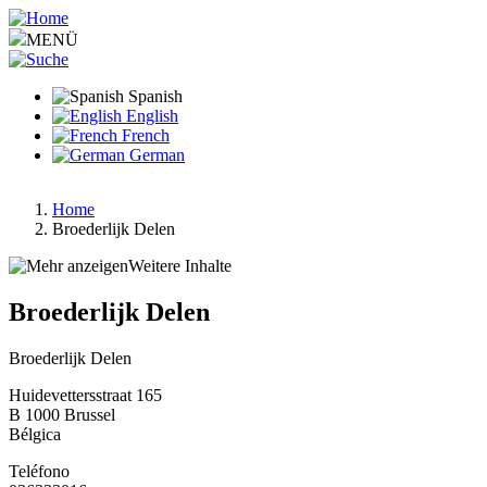
Pasar
al
MENÜ
contenido
principal
Spanish
English
French
German
Home
Broederlijk Delen
Ruta
de
Weitere Inhalte
navegación
Broederlijk Delen
Broederlijk Delen
Huidevettersstraat 165
B 1000
Brussel
Bélgica
Teléfono