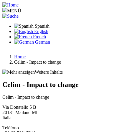
Pasar
al
MENÜ
contenido
principal
Spanish
English
French
German
Home
Celim - Impact to change
Ruta
de
Weitere Inhalte
navegación
Celim - Impact to change
Celim - Impact to change
Via Donatello 5 B
20131
Mailand
MI
Italia
Teléfono