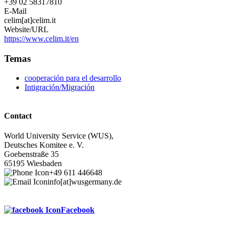
+39 02 58317810
E-Mail
celim[at]celim.it
Website/URL
https://www.celim.it/en
Temas
cooperación para el desarrollo
Intigración/Migración
Contact
World University Service (WUS),
Deutsches Komitee e. V.
Goebenstraße 35
65195 Wiesbaden
+49 611 446648
info[at]wusgermany.de
Facebook