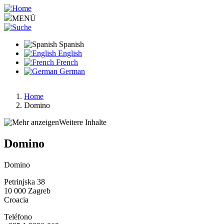
Pasar
al
MENÜ
contenido
principal
Spanish
English
French
German
Home
Domino
Ruta
de
Weitere Inhalte
navegación
Domino
Domino
Petrinjska 38
10 000
Zagreb
Croacia
Teléfono