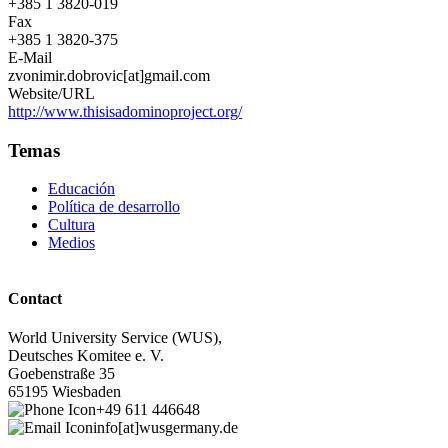
+385 1 3820-019
Fax
+385 1 3820-375
E-Mail
zvonimir.dobrovic[at]gmail.com
Website/URL
http://www.thisisadominoproject.org/
Temas
Educación
Política de desarrollo
Cultura
Medios
Contact
World University Service (WUS),
Deutsches Komitee e. V.
Goebenstraße 35
65195 Wiesbaden
+49 611 446648
info[at]wusgermany.de