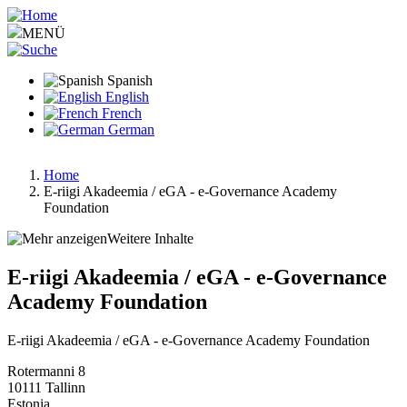
Pasar
al
MENÜ
contenido
principal
Spanish
English
French
German
Home
E-riigi Akadeemia / eGA - e-Governance Academy
Ruta
Foundation
de
Weitere Inhalte
navegación
E-riigi Akadeemia / eGA - e-Governance
Academy Foundation
E-riigi Akadeemia / eGA - e-Governance Academy Foundation
Rotermanni 8
10111
Tallinn
Estonia