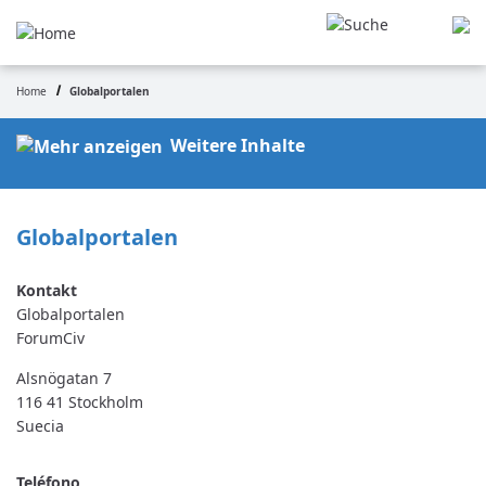
Pasar
al
contenido
principal
Home
Globalportalen
Ruta
de
Weitere Inhalte
navegación
Globalportalen
Globalportalen
ForumCiv
Alsnögatan 7
116 41
Stockholm
Suecia
Teléfono