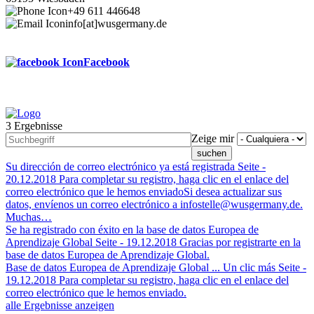
+49 611 446648
info[at]wusgermany.de
Facebook
3 Ergebnisse
Footer
Zeige mir
menu
Su dirección de correo electrónico ya está registrada
Seite -
20.12.2018
Para completar su registro, haga clic en el enlace del
correo electrónico que le hemos enviadoSi desea actualizar sus
datos, envíenos un correo electrónico a infostelle@wusgermany.de.
Muchas…
Se ha registrado con éxito en la base de datos Europea de
Aprendizaje Global
Seite -
19.12.2018
Gracias por registrarte en la
base de datos Europea de Aprendizaje Global.
Base de datos Europea de Aprendizaje Global ... Un clic más
Seite -
19.12.2018
Para completar su registro, haga clic en el enlace del
correo electrónico que le hemos enviado.
alle Ergebnisse anzeigen