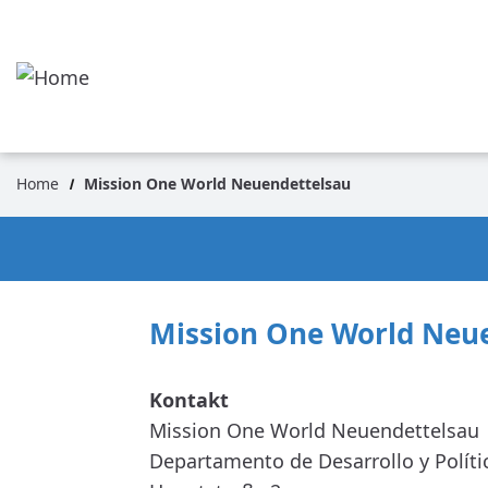
Pasar
al
contenido
principal
Home
Mission One World Neuendettelsau
Ruta
de
navegación
Mission One World Neu
Mission One World Neuendettelsau
Departamento de Desarrollo y Políti