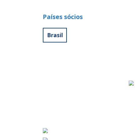
Países sócios
Brasil
Contact
World University Service (WUS),
Deutsches Komitee e. V.
Goebenstraße 35
65195 Wiesbaden
+49 611 446648