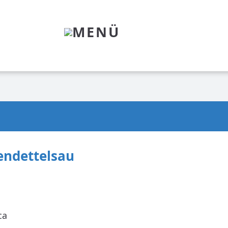
MENÜ
endettelsau
ca