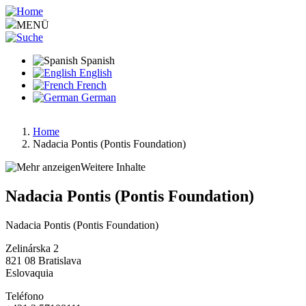
Pasar
al
MENÜ
contenido
principal
Spanish
English
French
German
Home
Nadacia Pontis (Pontis Foundation)
Ruta
de
Weitere Inhalte
navegación
Nadacia Pontis (Pontis Foundation)
Nadacia Pontis (Pontis Foundation)
Zelinárska 2
821 08
Bratislava
Eslovaquia
Teléfono