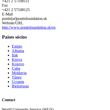
+421 2 57108111
Fax
+421 2 57108125
E-Mail
pontis[at]pontisfoundation.sk
Website/URL
http://www.pontisfoundation.sk/en
Países sócios
Egipto
Albania
Irak
Kenya
Kosovo
Cuba
Moldavia
Túnez
Ucrania
Bielorrusia
Contact
World University Service (WUS),