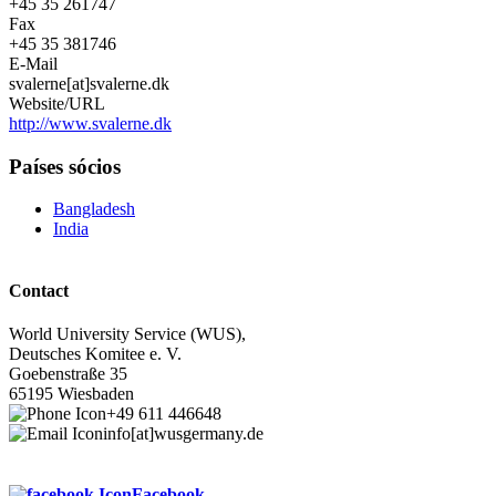
+45 35 261747
Fax
+45 35 381746
E-Mail
svalerne[at]svalerne.dk
Website/URL
http://www.svalerne.dk
Países sócios
Bangladesh
India
Contact
World University Service (WUS),
Deutsches Komitee e. V.
Goebenstraße 35
65195 Wiesbaden
+49 611 446648
info[at]wusgermany.de
Facebook