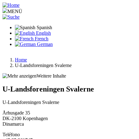
Pasar
al
MENÜ
contenido
principal
Spanish
English
French
German
Home
U-Landsforeningen Svalerne
Ruta
de
Weitere Inhalte
navegación
U-Landsforeningen Svalerne
U-Landsforeningen Svalerne
Århusgade 35
DK-2100
Kopenhagen
Dinamarca
Teléfono