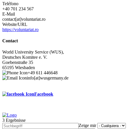
Teléfono
+40 701 234 567
E-Mail
contact[at]voluntariat.ro
Website/URL
https://voluntariat.ro
Contact
World University Service (WUS),
Deutsches Komitee e. V.
Goebenstraße 35
65195 Wiesbaden
+49 611 446648
info[at]wusgermany.de
Facebook
3 Ergebnisse
Footer
Zeige mir