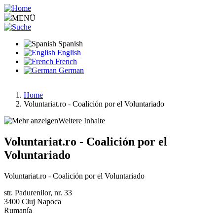
Pasar
al
MENÜ
contenido
principal
Spanish
English
French
German
Home
Voluntariat.ro - Coalición por el Voluntariado
Ruta
de
Weitere Inhalte
navegación
Voluntariat.ro - Coalición por el
Voluntariado
Voluntariat.ro - Coalición por el Voluntariado
str. Padurenilor, nr. 33
3400
Cluj Napoca
Rumanía