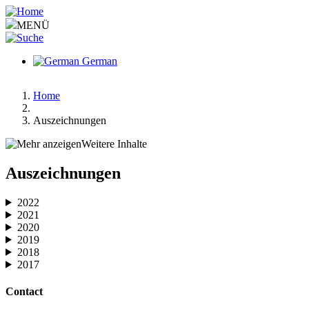
Pasar
al
MENÜ
contenido
principal
German
Home
Ruta
Auszeichnungen
de
Weitere Inhalte
navegación
Main
Hauptnavigation-
Auszeichnungen
menu
deepest
v2
2022
2021
2020
2019
2018
2017
Contact