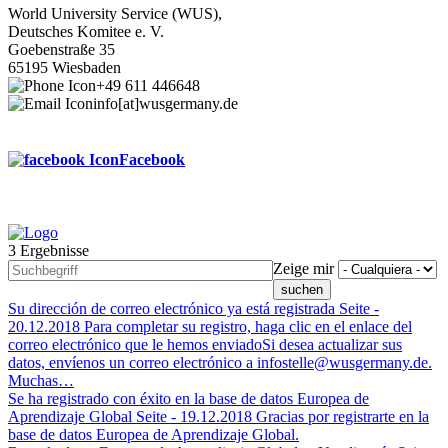
World University Service (WUS),
Deutsches Komitee e. V.
Goebenstraße 35
65195 Wiesbaden
+49 611 446648
info[at]wusgermany.de
Facebook
3 Ergebnisse
Footer
Zeige mir
menu
Su dirección de correo electrónico ya está registrada
Seite -
20.12.2018
Para completar su registro, haga clic en el enlace del
correo electrónico que le hemos enviadoSi desea actualizar sus
datos, envíenos un correo electrónico a infostelle@wusgermany.de.
Muchas…
Se ha registrado con éxito en la base de datos Europea de
Aprendizaje Global
Seite -
19.12.2018
Gracias por registrarte en la
base de datos Europea de Aprendizaje Global.