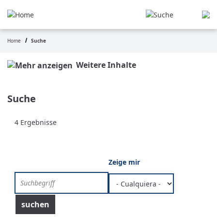
Pasar
al
contenido
principal
Home
Suche
Ruta
de
Weitere Inhalte
navegación
Suche
4 Ergebnisse
Zeige mir