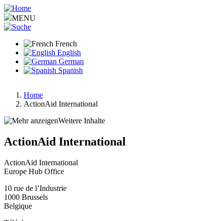
Aller
au
MENU
contenu
principal
French
English
German
Spanish
Home
ActionAid International
Fil
d'Ariane
Weitere Inhalte
ActionAid International
ActionAid International
Europe Hub Office
10 rue de l’Industrie
1000
Brussels
Belgique