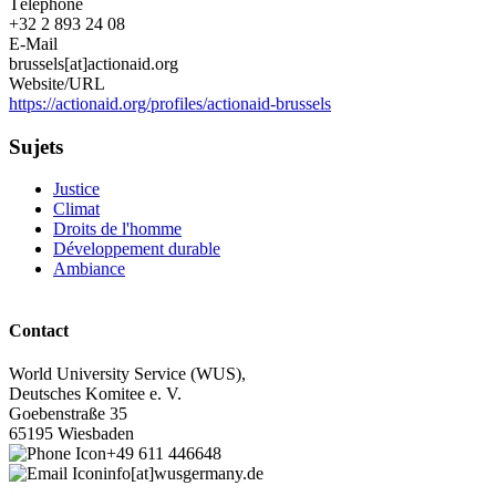
Téléphone
+32 2 893 24 08
E-Mail
brussels[at]actionaid.org
Website/URL
https://actionaid.org/profiles/actionaid-brussels
Sujets
Justice
Climat
Droits de l'homme
Développement durable
Ambiance
Contact
World University Service (WUS),
Deutsches Komitee e. V.
Goebenstraße 35
65195 Wiesbaden
+49 611 446648
info[at]wusgermany.de