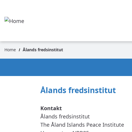
Aller
au
contenu
principal
Home
Ålands fredsinstitut
Fil
d'Ariane
Ålands fredsinstitut
Ålands fredsinstitut
The Åland Islands Peace Institute