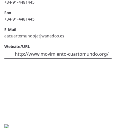
+34-91-4481445
Fax
+34-91-4481445
E-Mail
aacuartomundo[at]wanadoo.es
Website/URL
http://www.movimiento-cuartomundo.org/
Contact
World University Service (WUS),
Deutsches Komitee e. V.
Goebenstraße 35
65195 Wiesbaden
+49 611 446648