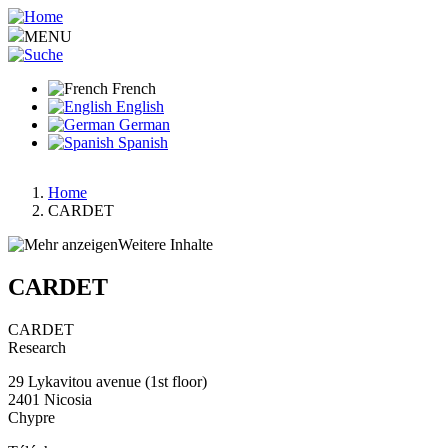
Aller
au
MENU
contenu
principal
French
English
German
Spanish
Home
CARDET
Fil
d'Ariane
Weitere Inhalte
CARDET
CARDET
Research
29 Lykavitou avenue (1st floor)
2401
Nicosia
Chypre