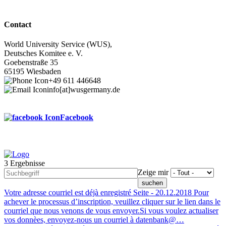
Contact
World University Service (WUS),
Deutsches Komitee e. V.
Goebenstraße 35
65195 Wiesbaden
+49 611 446648
info[at]wusgermany.de
Facebook
3 Ergebnisse
Footer
Zeige mir
menu
Votre adresse courriel est déjà enregistré
Seite -
20.12.2018
Pour
achever le processus d’inscription, veuillez cliquer sur le lien dans le
courriel que nous venons de vous envoyer.Si vous voulez actualiser
vos donnèes, envoyez-nous un courriel à datenbank@…