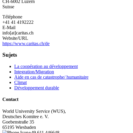
CH-6002
Luzern
Suisse
Téléphone
+41 41 4192222
E-Mail
info[at]caritas.ch
Website/URL
https://www.caritas.ch/de
Sujets
La coopération au développement
Integration/Migration
Aide en cas de catastrophe/ humanitaire
Climat
Développement durable
Contact
World University Service (WUS),
Deutsches Komitee e. V.
Goebenstraße 35
65195 Wiesbaden
+49 611 446648