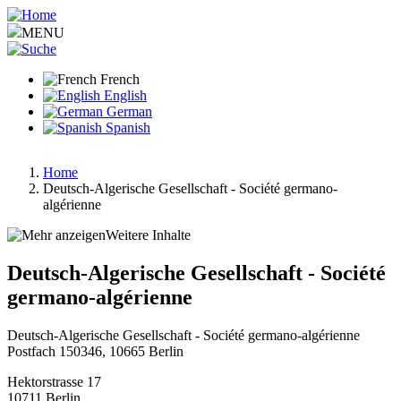
Aller
au
MENU
contenu
principal
French
English
German
Spanish
Home
Deutsch-Algerische Gesellschaft - Société germano-
Fil
algérienne
d'Ariane
Weitere Inhalte
Deutsch-Algerische Gesellschaft - Société
germano-algérienne
Deutsch-Algerische Gesellschaft - Société germano-algérienne
Postfach 150346, 10665 Berlin
Hektorstrasse 17
10711
Berlin