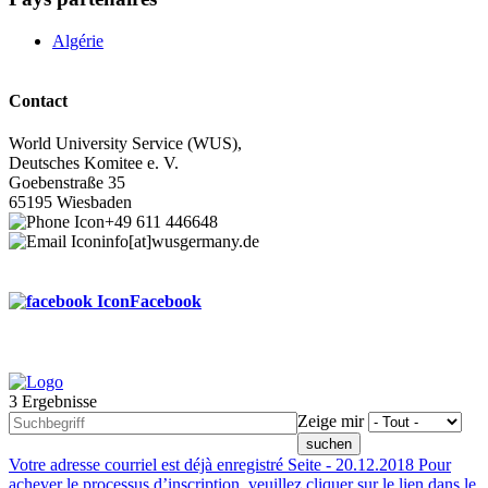
Algérie
Contact
World University Service (WUS),
Deutsches Komitee e. V.
Goebenstraße 35
65195 Wiesbaden
+49 611 446648
info[at]wusgermany.de
Facebook
3 Ergebnisse
Footer
Zeige mir
menu
Votre adresse courriel est déjà enregistré
Seite -
20.12.2018
Pour
achever le processus d’inscription, veuillez cliquer sur le lien dans le