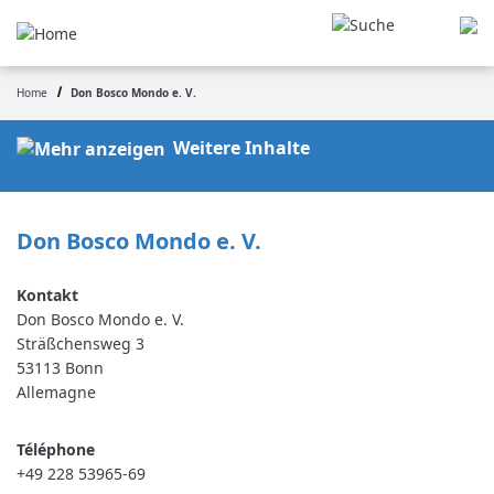
Aller
au
contenu
principal
Home
Don Bosco Mondo e. V.
Fil
d'Ariane
Weitere Inhalte
Don Bosco Mondo e. V.
Don Bosco Mondo e. V.
Sträßchensweg 3
53113
Bonn
Allemagne
Téléphone
+49 228 53965-69