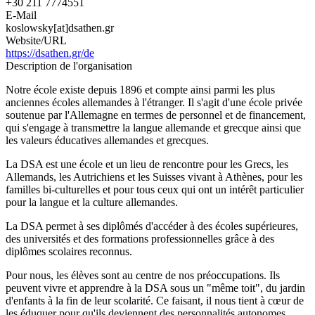
+30 211 7774551
E-Mail
koslowsky[at]dsathen.gr
Website/URL
https://dsathen.gr/de
Description de l'organisation
Notre école existe depuis 1896 et compte ainsi parmi les plus
anciennes écoles allemandes à l'étranger. Il s'agit d'une école privée
soutenue par l'Allemagne en termes de personnel et de financement,
qui s'engage à transmettre la langue allemande et grecque ainsi que
les valeurs éducatives allemandes et grecques.
La DSA est une école et un lieu de rencontre pour les Grecs, les
Allemands, les Autrichiens et les Suisses vivant à Athènes, pour les
familles bi-culturelles et pour tous ceux qui ont un intérêt particulier
pour la langue et la culture allemandes.
La DSA permet à ses diplômés d'accéder à des écoles supérieures,
des universités et des formations professionnelles grâce à des
diplômes scolaires reconnus.
Pour nous, les élèves sont au centre de nos préoccupations. Ils
peuvent vivre et apprendre à la DSA sous un "même toit", du jardin
d'enfants à la fin de leur scolarité. Ce faisant, il nous tient à cœur de
les éduquer pour qu'ils deviennent des personnalités autonomes.