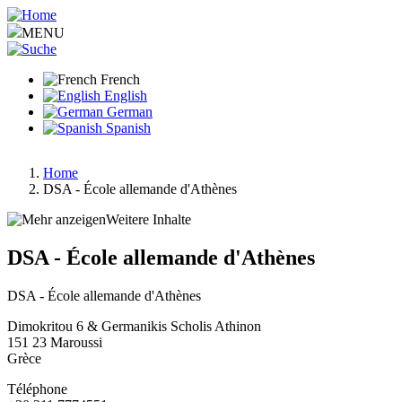
Aller
au
MENU
contenu
principal
French
English
German
Spanish
Home
DSA - École allemande d'Athènes
Fil
d'Ariane
Weitere Inhalte
DSA - École allemande d'Athènes
DSA - École allemande d'Athènes
Dimokritou 6 & Germanikis Scholis Athinon
151 23
Maroussi
Grèce
Téléphone