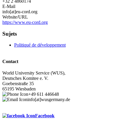
+32 2 4860174
E-Mail
info[at]eu-cord.org
Website/URL
https://www.eu-cord.org
Sujets
Politiqué de développement
Contact
World University Service (WUS),
Deutsches Komitee e. V.
Goebenstraße 35
65195 Wiesbaden
+49 611 446648
info[at]wusgermany.de
Facebook