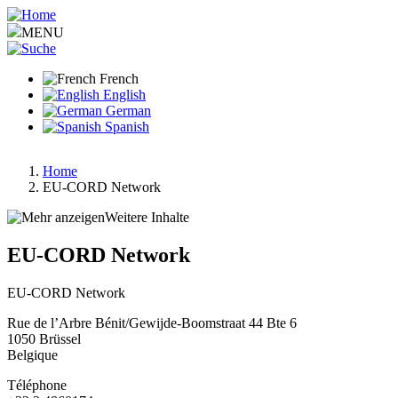
Aller
au
MENU
contenu
principal
French
English
German
Spanish
Home
EU-CORD Network
Fil
d'Ariane
Weitere Inhalte
EU-CORD Network
EU-CORD Network
Rue de l’Arbre Bénit/Gewijde-Boomstraat 44 Bte 6
1050
Brüssel
Belgique
Téléphone