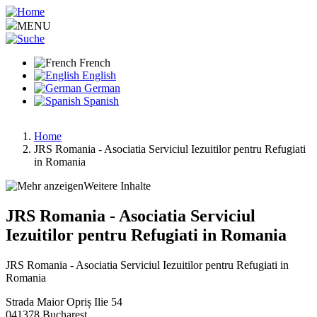
Aller
au
MENU
contenu
principal
French
English
German
Spanish
Home
JRS Romania - Asociatia Serviciul Iezuitilor pentru Refugiati
Fil
in Romania
d'Ariane
Weitere Inhalte
JRS Romania - Asociatia Serviciul
Iezuitilor pentru Refugiati in Romania
JRS Romania - Asociatia Serviciul Iezuitilor pentru Refugiati in
Romania
Strada Maior Opriș Ilie 54
041378
Bucharest