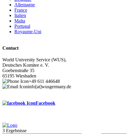
Allemagne
France
Italien
Malta
Portugal
Royaume-Uni
Contact
World University Service (WUS),
Deutsches Komitee e. V.
Goebenstraße 35
65195 Wiesbaden
+49 611 446648
info[at]wusgermany.de
Facebook
3 Ergebnisse
Footer