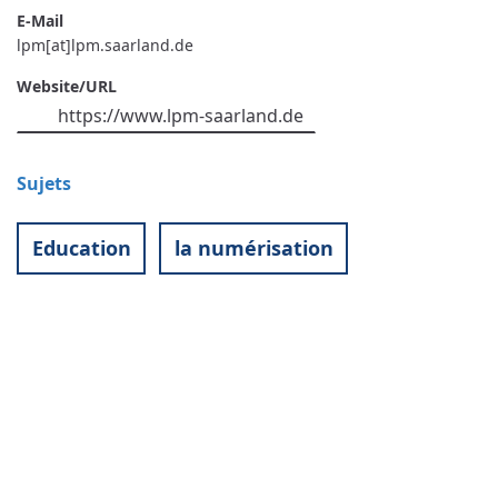
E-Mail
lpm[at]lpm.saarland.de
Website/URL
https://www.lpm-saarland.de
Sujets
Education
la numérisation
Contact
World University Service (WUS),
Deutsches Komitee e. V.