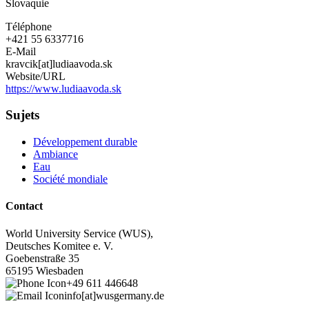
Slovaquie
Téléphone
+421 55 6337716
E-Mail
kravcik[at]ludiaavoda.sk
Website/URL
https://www.ludiaavoda.sk
Sujets
Développement durable
Ambiance
Eau
Société mondiale
Contact
World University Service (WUS),
Deutsches Komitee e. V.
Goebenstraße 35
65195 Wiesbaden
+49 611 446648
info[at]wusgermany.de