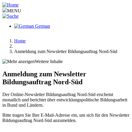
Aller
au
MENU
contenu
principal
German
Home
Fil
Anmeldung zum Newsletter Bildungsauftrag Nord-Süd
d'Ariane
Weitere Inhalte
Main
Anmeldung zum Newsletter
menu
Bildungsauftrag Nord-Süd
v2
Der Online-Newsletter Bildungsauftrag Nord-Süd erscheint
monatlich und berichtet über entwicklungspolitische Bildungsarbeit
in Bund und Ländern.
Bitte tragen Sie Ihre E-Mail-Adresse ein, um sich für den Newsletter
Bildungsauftrag Nord-Süd anzumelden.