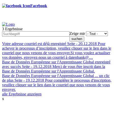
Facebook
3 Ergebnisse
Footer
Zeige mir
menu
Votre adresse courriel est déjà enregistré
Seite -
20.12.2018
Pour
achever le processus d’inscription, veuillez cliquer sur le lien dans le
courriel que nous venons de vous envoyer.Si vous voulez actualiser
vos donnèes, envoyez-nous un courriel à datenbank@…
Base de Données Européenne sur l'Apprentissage Global enregistré
avec succès
Seite -
19.12.2018
Merci de vous être inscrit dans la
Base de Données Européenne sur l'Apprentissage Global.
Base de Données Européenne sur l'Apprentissage Global ... un clic
de plus
Seite -
19.12.2018
Pour compléter le processus d'inscription,
veuillez cliquer sur le lien dans le courriel que nous venons de vous
envoyer.
alle Ergebnisse anzeigen
x