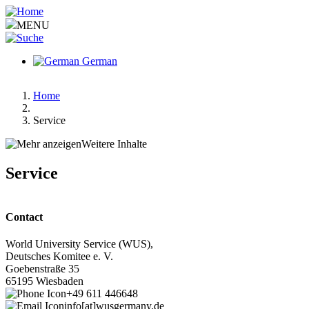
Aller
au
MENU
contenu
principal
German
Home
Fil
Service
d'Ariane
Weitere Inhalte
Hauptnavigation
Hauptnavigation-
Service
deepest
Contact
World University Service (WUS),
Deutsches Komitee e. V.
Goebenstraße 35
65195 Wiesbaden
+49 611 446648
info[at]wusgermany.de