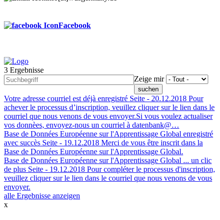
Facebook
3 Ergebnisse
Footer
Zeige mir
menu
Votre adresse courriel est déjà enregistré
Seite -
20.12.2018
Pour
achever le processus d’inscription, veuillez cliquer sur le lien dans le
courriel que nous venons de vous envoyer.Si vous voulez actualiser
vos donnèes, envoyez-nous un courriel à datenbank@…
Base de Données Européenne sur l'Apprentissage Global enregistré
avec succès
Seite -
19.12.2018
Merci de vous être inscrit dans la
Base de Données Européenne sur l'Apprentissage Global.
Base de Données Européenne sur l'Apprentissage Global ... un clic
de plus
Seite -
19.12.2018
Pour compléter le processus d'inscription,
veuillez cliquer sur le lien dans le courriel que nous venons de vous
envoyer.
alle Ergebnisse anzeigen
x