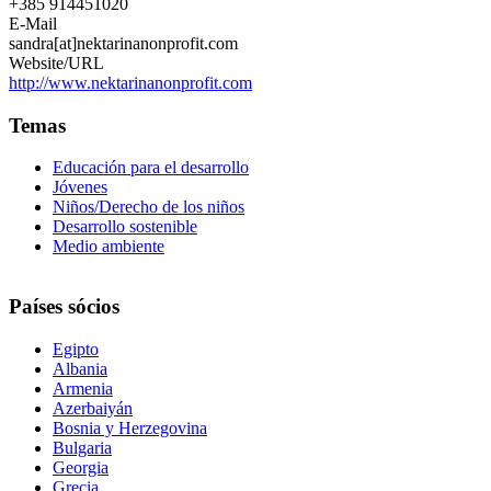
+385 914451020
E-Mail
sandra[at]nektarinanonprofit.com
Website/URL
http://www.nektarinanonprofit.com
Temas
Educación para el desarrollo
Jóvenes
Niños/Derecho de los niños
Desarrollo sostenible
Medio ambiente
Países sócios
Egipto
Albania
Armenia
Azerbaiyán
Bosnia y Herzegovina
Bulgaria
Georgia
Grecia