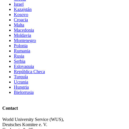
Israel
Kazajstán
Kosovo
Croacia
Malta
Macedonia
Moldavia
Montenegro
Polonia
Rumania
Rusia
Serbia
Eslovaquia
República Checa
Turquía
Ucrania
Hungria
Bielorrusia
Contact
World University Service (WUS),
Deutsches Komitee e. V.