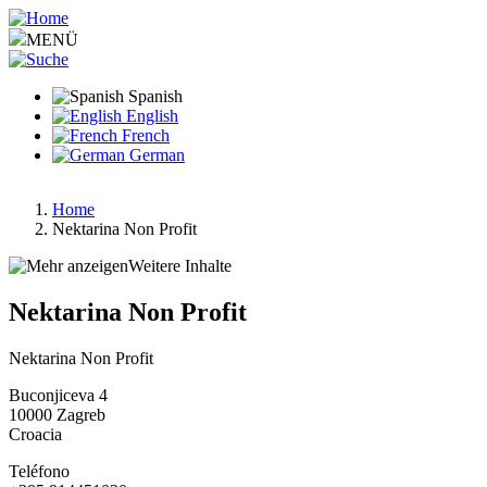
Pasar
al
MENÜ
contenido
principal
Spanish
English
French
German
Home
Nektarina Non Profit
Ruta
de
Weitere Inhalte
navegación
Nektarina Non Profit
Nektarina Non Profit
Buconjiceva 4
10000
Zagreb
Croacia
Teléfono