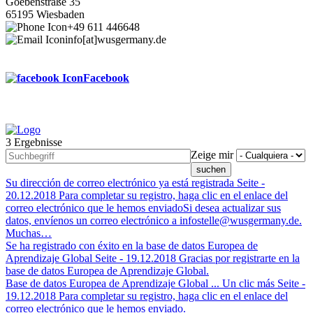
Goebenstraße 35
65195 Wiesbaden
+49 611 446648
info[at]wusgermany.de
Facebook
3 Ergebnisse
Footer
Zeige mir
menu
Su dirección de correo electrónico ya está registrada
Seite -
20.12.2018
Para completar su registro, haga clic en el enlace del
correo electrónico que le hemos enviadoSi desea actualizar sus
datos, envíenos un correo electrónico a infostelle@wusgermany.de.
Muchas…
Se ha registrado con éxito en la base de datos Europea de
Aprendizaje Global
Seite -
19.12.2018
Gracias por registrarte en la
base de datos Europea de Aprendizaje Global.
Base de datos Europea de Aprendizaje Global ... Un clic más
Seite -
19.12.2018
Para completar su registro, haga clic en el enlace del
correo electrónico que le hemos enviado.