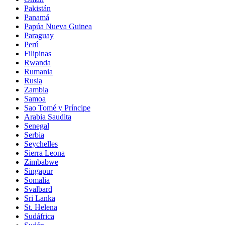
Pakistán
Panamá
Papúa Nueva Guinea
Paraguay
Perú
Filipinas
Rwanda
Rumania
Rusia
Zambia
Samoa
Sao Tomé y Príncipe
Arabia Saudita
Senegal
Serbia
Seychelles
Sierra Leona
Zimbabwe
Singapur
Somalia
Svalbard
Sri Lanka
St. Helena
Sudáfrica