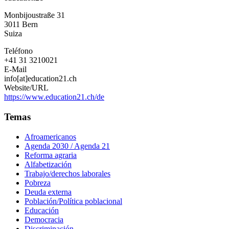
Monbijoustraße 31
3011
Bern
Suiza
Teléfono
+41 31 3210021
E-Mail
info[at]education21.ch
Website/URL
https://www.education21.ch/de
Temas
Afroamericanos
Agenda 2030 / Agenda 21
Reforma agraria
Alfabetización
Trabajo/derechos laborales
Pobreza
Deuda externa
Población/Política poblacional
Educación
Democracia
Discriminación