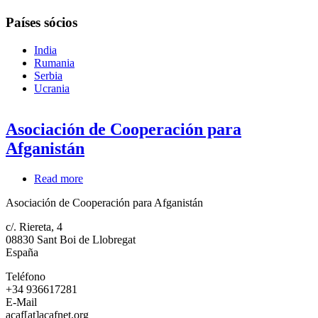
Países sócios
India
Rumania
Serbia
Ucrania
Asociación de Cooperación para
Afganistán
Read more
about
Asociación
Asociación de Cooperación para Afganistán
de
Cooperación
c/. Riereta, 4
para
08830
Sant Boi de Llobregat
Afganistán
España
Teléfono
+34 936617281
E-Mail
acaf[at]acafnet.org