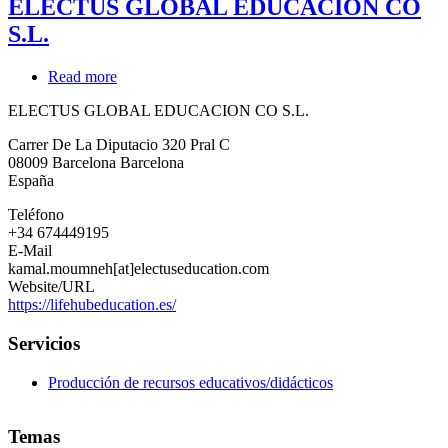
ELECTUS GLOBAL EDUCACION CO
S.L.
Read more
about
ELECTUS
ELECTUS GLOBAL EDUCACION CO S.L.
GLOBAL
EDUCACION
Carrer De La Diputacio 320 Pral C
CO
08009
Barcelona
Barcelona
S.L.
España
Teléfono
+34 674449195
E-Mail
kamal.moumneh[at]electuseducation.com
Website/URL
https://lifehubeducation.es/
Servicios
Producción de recursos educativos/didácticos
Temas