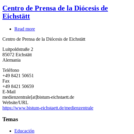
Centro de Prensa de la Diócesis de
Eichstätt
Read more
about
Centro
Centro de Prensa de la Diócesis de Eichstätt
de
Prensa
Luitpoldstraße 2
de
85072
Eichstätt
la
Alemania
Diócesis
de
Teléfono
Eichstätt
+49 8421 50651
Fax
+49 8421 50659
E-Mail
medienzentrale[at]bistum-eichstaett.de
Website/URL
https://www.bistum-eichstaett.de/medienzentrale
Temas
Educación