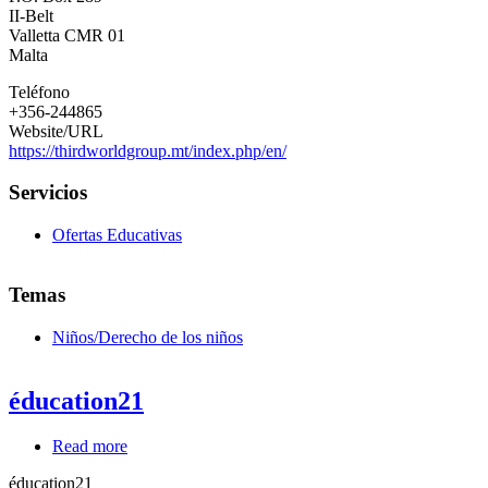
World
II-Belt
Group
Valletta
CMR 01
Malta
Malta
Teléfono
+356-244865
Website/URL
https://thirdworldgroup.mt/index.php/en/
Servicios
Ofertas Educativas
Temas
Niños/Derecho de los niños
éducation21
Read more
about
éducation21
éducation21