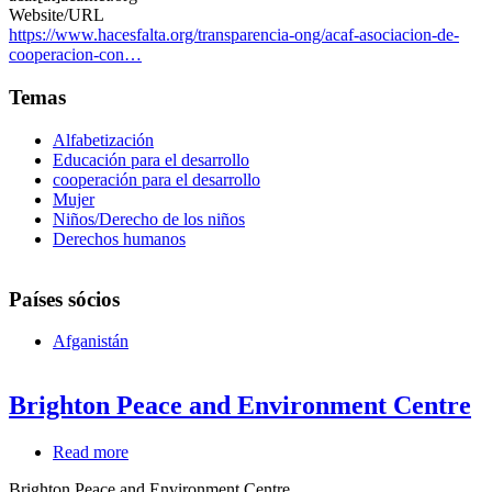
Website/URL
https://www.hacesfalta.org/transparencia-ong/acaf-asociacion-de-
cooperacion-con…
Temas
Alfabetización
Educación para el desarrollo
cooperación para el desarrollo
Mujer
Niños/Derecho de los niños
Derechos humanos
Países sócios
Afganistán
Brighton Peace and Environment Centre
Read more
about
Brighton
Brighton Peace and Environment Centre
Peace