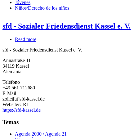
Jóvenes
Niños/Derecho de los niños
sfd - Sozialer Friedensdienst Kassel e. V.
Read more
about
sfd
sfd - Sozialer Friedensdienst Kassel e. V.
-
Sozialer
Annastraße 11
Friedensdienst
34119
Kassel
Kassel
Alemania
e.
V.
Teléfono
+49 561 712680
E-Mail
zollet[at]sfd-kassel.de
Website/URL
https://sfd-kassel.de
Temas
Agenda 2030 / Agenda 21