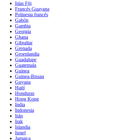
Islas Fiji
Francés Guayana
Polinesia francés
Gabón
Gambia
Georgia
Ghana
Gibraltar
Grenada
Groenlandia
Guadalupe
Guatemala
Guinea
Guinea-Bissau
Guyana
Haití
Honduras
Hong Kong
India
Indonesia
Irán
Irak
Islandia
Israel
Jamaica