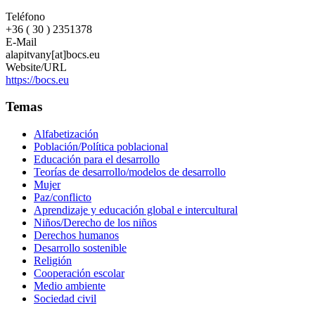
Teléfono
+36 ( 30 ) 2351378
E-Mail
alapitvany[at]bocs.eu
Website/URL
https://bocs.eu
Temas
Alfabetización
Población/Política poblacional
Educación para el desarrollo
Teorías de desarrollo/modelos de desarrollo
Mujer
Paz/conflicto
Aprendizaje y educación global e intercultural
Niños/Derecho de los niños
Derechos humanos
Desarrollo sostenible
Religión
Cooperación escolar
Medio ambiente
Sociedad civil