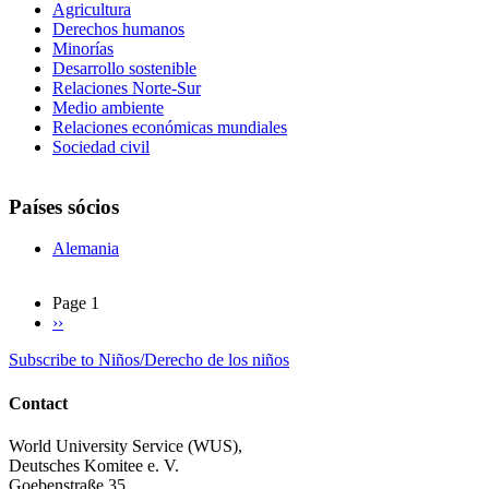
Agricultura
Derechos humanos
Minorías
Desarrollo sostenible
Relaciones Norte-Sur
Medio ambiente
Relaciones económicas mundiales
Sociedad civil
Países sócios
Alemania
Page 1
Next
››
Pagination
page
Subscribe to Niños/Derecho de los niños
Contact
World University Service (WUS),
Deutsches Komitee e. V.
Goebenstraße 35