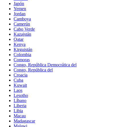
Japón
Yemen
Jordan
Camboya
Camerún
Cabo Verde
Kazajstán
Qatar
Kenya
Kirguistán
Colombia
Comoras
Congo, República Democrática del
Congo, República del
Croacia
Cuba
Kuwait
Laos
Lesotho
Líbano
Liberia
Libia
Macau
Madagascar
Malawi