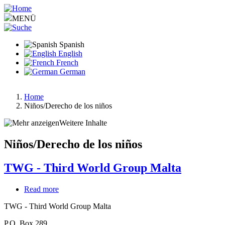
Pasar
al
MENÜ
contenido
principal
Spanish
English
French
German
Home
Niños/Derecho de los niños
Ruta
de
Weitere Inhalte
navegación
Niños/Derecho de los niños
TWG - Third World Group Malta
Read more
about
TWG
TWG - Third World Group Malta
-
Third
P.O. Box 289