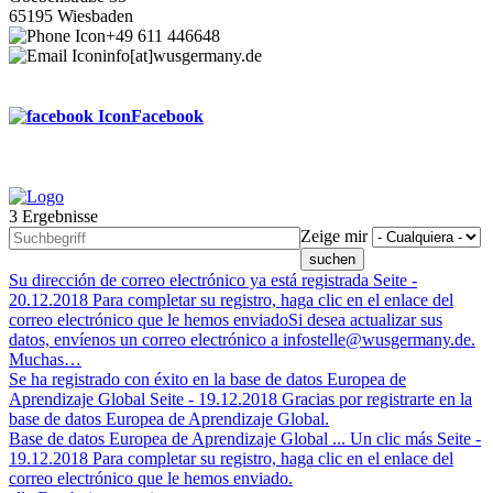
65195 Wiesbaden
+49 611 446648
info[at]wusgermany.de
Facebook
3 Ergebnisse
Footer
Zeige mir
menu
Su dirección de correo electrónico ya está registrada
Seite -
20.12.2018
Para completar su registro, haga clic en el enlace del
correo electrónico que le hemos enviadoSi desea actualizar sus
datos, envíenos un correo electrónico a infostelle@wusgermany.de.
Muchas…
Se ha registrado con éxito en la base de datos Europea de
Aprendizaje Global
Seite -
19.12.2018
Gracias por registrarte en la
base de datos Europea de Aprendizaje Global.
Base de datos Europea de Aprendizaje Global ... Un clic más
Seite -
19.12.2018
Para completar su registro, haga clic en el enlace del
correo electrónico que le hemos enviado.