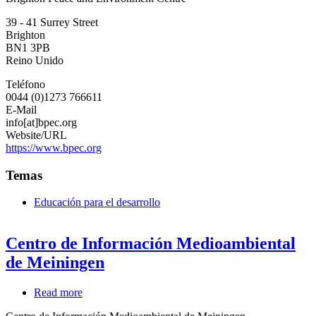
and
39 - 41 Surrey Street
Environment
Brighton
Centre
BN1 3PB
Reino Unido
Teléfono
0044 (0)1273 766611
E-Mail
info[at]bpec.org
Website/URL
https://www.bpec.org
Temas
Educación para el desarrollo
Centro de Información Medioambiental
de Meiningen
Read more
about
Centro