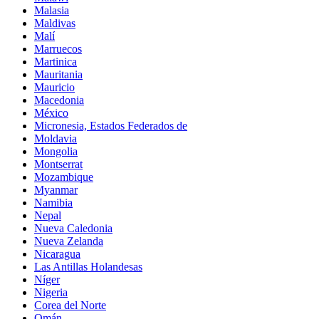
Malasia
Maldivas
Malí
Marruecos
Martinica
Mauritania
Mauricio
Macedonia
México
Micronesia, Estados Federados de
Moldavia
Mongolia
Montserrat
Mozambique
Myanmar
Namibia
Nepal
Nueva Caledonia
Nueva Zelanda
Nicaragua
Las Antillas Holandesas
Níger
Nigeria
Corea del Norte
Omán