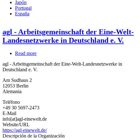
Japón
Portugal
España
agl - Arbeitsgemeinschaft der Eine-Welt-
Landesnetzwerke in Deutschland e. V.
Read more
about
agl
agl - Arbeitsgemeinschaft der Eine-Welt-Landesnetzwerke in
-
Deutschland e. V.
Arbeitsgemeinschaft
der
Am Sudhaus 2
Eine-
12053
Berlin
Welt-
Alemania
Landesnetzwerke
in
Teléfono
Deutschland
+49 30 5697-2473
e.
E-Mail
V.
info[at]agl-einewelt.de
Website/URL
https://agl-einewelt.de/
Descripción de la Organización