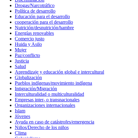
Drogas/Narcotráfico
Política de desarrollo
Educación para el desarrollo
cooperación para el desarrollo
Nutrición/desnutrición/hambre
Energías renovables
Comercio justo
Huida y Asilo
Mujer
Paz/conflicto
Justicia
Salud
Aprendizaje y educación global e intercultural
Globalización
Pueblos indígenas/movimiento indígena
Intigración/Migración
Interculturalidad o multiculturalidad
Empresas inter- o transnacionales
Organizaciones internacionales
Islam
Jóvenes
Ayuda en caso de catástrofes/emergencia
Niños/Derecho de los niños
Clima