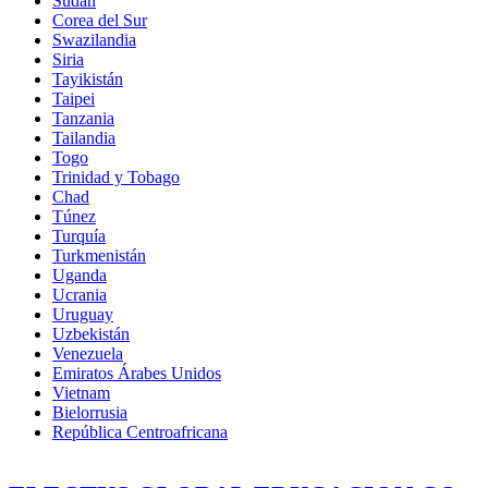
Sudán
Corea del Sur
Swazilandia
Siria
Tayikistán
Taipei
Tanzania
Tailandia
Togo
Trinidad y Tobago
Chad
Túnez
Turquía
Turkmenistán
Uganda
Ucrania
Uruguay
Uzbekistán
Venezuela
Emiratos Árabes Unidos
Vietnam
Bielorrusia
República Centroafricana