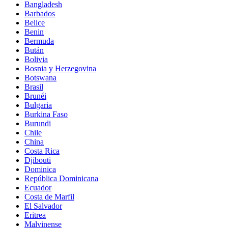
Bangladesh
Barbados
Belice
Benin
Bermuda
Bután
Bolivia
Bosnia y Herzegovina
Botswana
Brasil
Brunéi
Bulgaria
Burkina Faso
Burundi
Chile
China
Costa Rica
Djibouti
Dominica
República Dominicana
Ecuador
Costa de Marfil
El Salvador
Eritrea
Malvinense