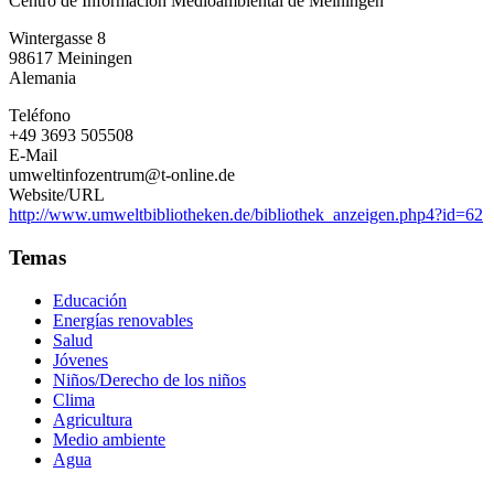
Centro de Información Medioambiental de Meiningen
de
Información
Wintergasse 8
Medioambiental
98617
Meiningen
de
Alemania
Meiningen
Teléfono
+49 3693 505508
E-Mail
umweltinfozentrum@t-online.de
Website/URL
http://www.umweltbibliotheken.de/bibliothek_anzeigen.php4?id=62
Temas
Educación
Energías renovables
Salud
Jóvenes
Niños/Derecho de los niños
Clima
Agricultura
Medio ambiente
Agua