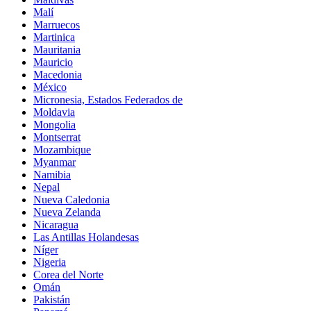
Malí
Marruecos
Martinica
Mauritania
Mauricio
Macedonia
México
Micronesia, Estados Federados de
Moldavia
Mongolia
Montserrat
Mozambique
Myanmar
Namibia
Nepal
Nueva Caledonia
Nueva Zelanda
Nicaragua
Las Antillas Holandesas
Níger
Nigeria
Corea del Norte
Omán
Pakistán