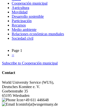
Cooperación municipal
Agricultura
Movilidad
Desarrollo sostenible
Participación
Recursos
Medio ambiente
Relaciones económicas mundiales
Sociedad civil
Page 1
Next
››
Pagination
page
Subscribe to Cooperación municipal
Contact
World University Service (WUS),
Deutsches Komitee e. V.
Goebenstraße 35
65195 Wiesbaden
+49 611 446648
info[at]wusgermany.de