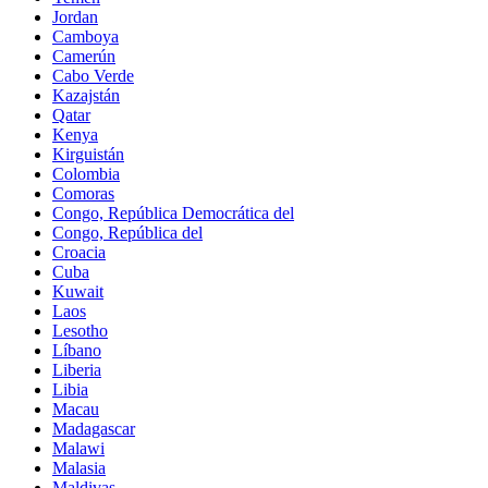
Jordan
Camboya
Camerún
Cabo Verde
Kazajstán
Qatar
Kenya
Kirguistán
Colombia
Comoras
Congo, República Democrática del
Congo, República del
Croacia
Cuba
Kuwait
Laos
Lesotho
Líbano
Liberia
Libia
Macau
Madagascar
Malawi
Malasia
Maldivas