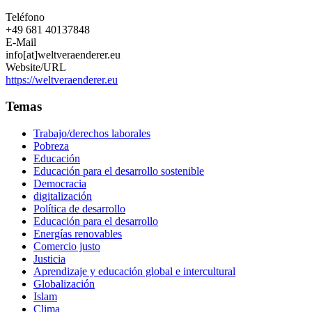
Teléfono
+49 681 40137848
E-Mail
info[at]weltveraenderer.eu
Website/URL
https://weltveraenderer.eu
Temas
Trabajo/derechos laborales
Pobreza
Educación
Educación para el desarrollo sostenible
Democracia
digitalización
Política de desarrollo
Educación para el desarrollo
Energías renovables
Comercio justo
Justicia
Aprendizaje y educación global e intercultural
Globalización
Islam
Clima