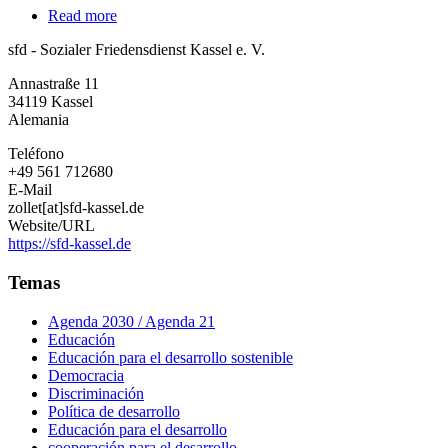
Read more
about
sfd
sfd - Sozialer Friedensdienst Kassel e. V.
-
Sozialer
Annastraße 11
Friedensdienst
34119
Kassel
Kassel
Alemania
e.
V.
Teléfono
+49 561 712680
E-Mail
zollet[at]sfd-kassel.de
Website/URL
https://sfd-kassel.de
Temas
Agenda 2030 / Agenda 21
Educación
Educación para el desarrollo sostenible
Democracia
Discriminación
Política de desarrollo
Educación para el desarrollo
cooperación para el desarrollo