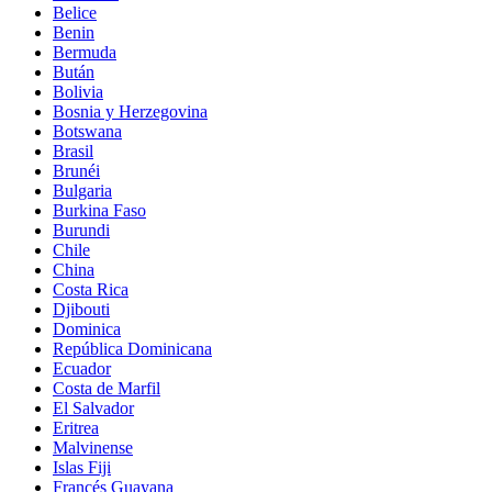
Belice
Benin
Bermuda
Bután
Bolivia
Bosnia y Herzegovina
Botswana
Brasil
Brunéi
Bulgaria
Burkina Faso
Burundi
Chile
China
Costa Rica
Djibouti
Dominica
República Dominicana
Ecuador
Costa de Marfil
El Salvador
Eritrea
Malvinense
Islas Fiji
Francés Guayana