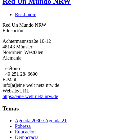
Red Un Mundo NRW
Read more
about
Red
Red Un Mundo NRW
Un
Educación
Mundo
NRW
Achtermannstraße 10-12
48143
Münster
Nordrhein-Westfalen
Alemania
Teléfono
+49 251 2846690
E-Mail
info[at]eine-welt-netz-nrw.de
Website/URL
https://eine-welt-netz-nrw.de
Temas
Agenda 2030 / Agenda 21
Pobreza
Educación
Democracia