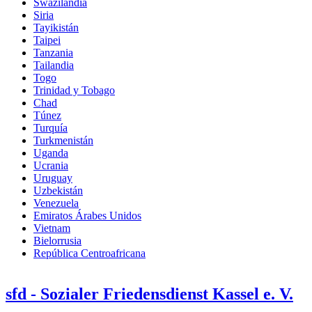
Swazilandia
Siria
Tayikistán
Taipei
Tanzania
Tailandia
Togo
Trinidad y Tobago
Chad
Túnez
Turquía
Turkmenistán
Uganda
Ucrania
Uruguay
Uzbekistán
Venezuela
Emiratos Árabes Unidos
Vietnam
Bielorrusia
República Centroafricana
sfd - Sozialer Friedensdienst Kassel e. V.