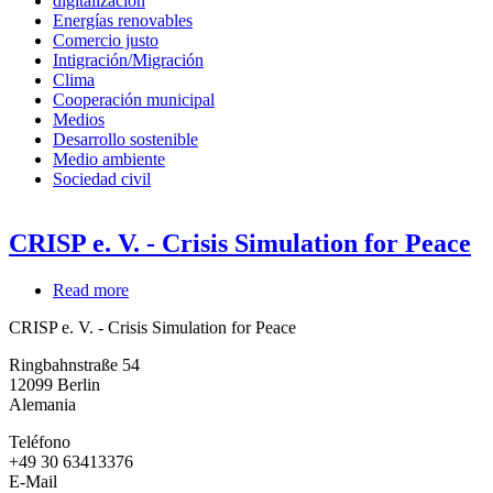
digitalización
Energías renovables
Comercio justo
Intigración/Migración
Clima
Cooperación municipal
Medios
Desarrollo sostenible
Medio ambiente
Sociedad civil
CRISP e. V. - Crisis Simulation for Peace
Read more
about
CRISP
CRISP e. V. - Crisis Simulation for Peace
e.
V.
Ringbahnstraße 54
-
12099
Berlin
Crisis
Alemania
Simulation
for
Teléfono
Peace
+49 30 63413376
E-Mail