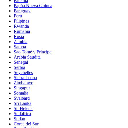
Panamá
Papúa Nueva Guinea
Paraguay
Perú
Filipinas
Rwanda
Rumania
Rusia
Zambia
Samoa
Sao Tomé y Príncipe
Arabia Saudita
Senegal
Serbia
Seychelles
Sierra Leona
Zimbabwe
Singapur
Somalia
Svalbard
Sri Lanka
St. Helena
Sudáfrica
Sudán
Corea del Sur