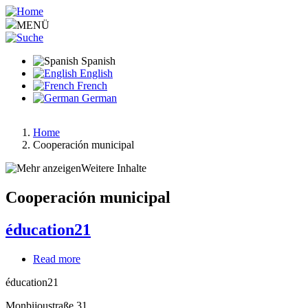
Pasar
al
MENÜ
contenido
principal
Spanish
English
French
German
Home
Cooperación municipal
Ruta
de
Weitere Inhalte
navegación
Cooperación municipal
éducation21
Read more
about
éducation21
éducation21
Monbijoustraße 31