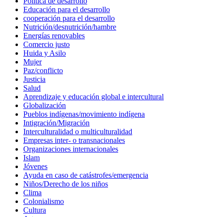
Política de desarrollo
Educación para el desarrollo
cooperación para el desarrollo
Nutrición/desnutrición/hambre
Energías renovables
Comercio justo
Huida y Asilo
Mujer
Paz/conflicto
Justicia
Salud
Aprendizaje y educación global e intercultural
Globalización
Pueblos indígenas/movimiento indígena
Intigración/Migración
Interculturalidad o multiculturalidad
Empresas inter- o transnacionales
Organizaciones internacionales
Islam
Jóvenes
Ayuda en caso de catástrofes/emergencia
Niños/Derecho de los niños
Clima
Colonialismo
Cultura