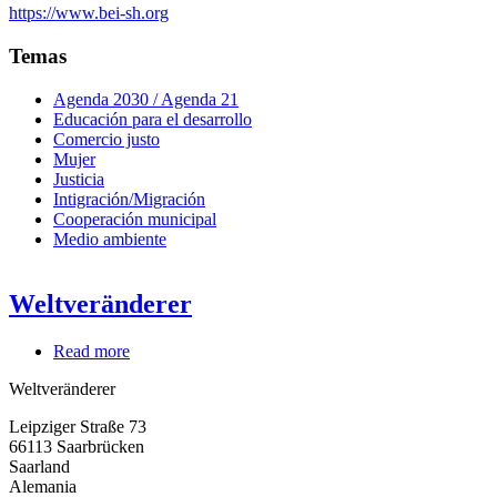
https://www.bei-sh.org
Temas
Agenda 2030 / Agenda 21
Educación para el desarrollo
Comercio justo
Mujer
Justicia
Intigración/Migración
Cooperación municipal
Medio ambiente
Weltveränderer
Read more
about
Weltveränderer
Weltveränderer
Leipziger Straße 73
66113
Saarbrücken
Saarland
Alemania