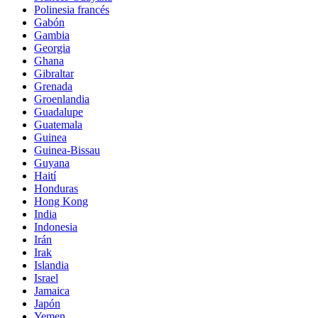
Polinesia francés
Gabón
Gambia
Georgia
Ghana
Gibraltar
Grenada
Groenlandia
Guadalupe
Guatemala
Guinea
Guinea-Bissau
Guyana
Haití
Honduras
Hong Kong
India
Indonesia
Irán
Irak
Islandia
Israel
Jamaica
Japón
Yemen