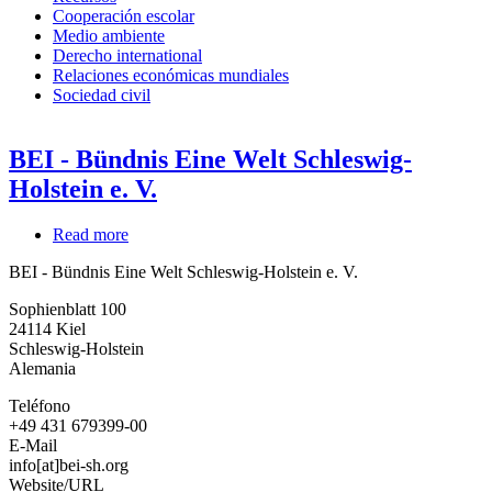
Cooperación escolar
Medio ambiente
Derecho international
Relaciones económicas mundiales
Sociedad civil
BEI - Bündnis Eine Welt Schleswig-
Holstein e. V.
Read more
about
BEI
BEI - Bündnis Eine Welt Schleswig-Holstein e. V.
-
Bündnis
Sophienblatt 100
Eine
24114
Kiel
Welt
Schleswig-Holstein
Schleswig-
Alemania
Holstein
e.
Teléfono
V.
+49 431 679399-00
E-Mail
info[at]bei-sh.org
Website/URL