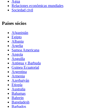
Agua
Relaciones económicas mundiales
Sociedad civil
Países sócios
Afganistán
Egipto
Albania
Argelia
Samoa Americana
Angola
Anguilla
Antigua y Barbuda
Guinea Ecuatorial
Argentina
Armenia
Azerbaiyán
Etiopía
Australia
Bahamas
Bahrein
Bangladesh
Barbados