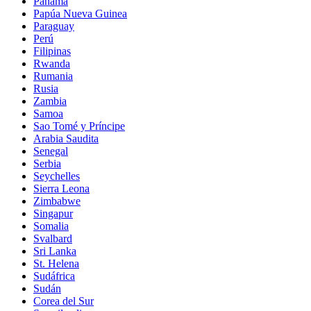
Panamá
Papúa Nueva Guinea
Paraguay
Perú
Filipinas
Rwanda
Rumania
Rusia
Zambia
Samoa
Sao Tomé y Príncipe
Arabia Saudita
Senegal
Serbia
Seychelles
Sierra Leona
Zimbabwe
Singapur
Somalia
Svalbard
Sri Lanka
St. Helena
Sudáfrica
Sudán
Corea del Sur