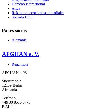
Derecho international
Agua
Relaciones económicas mundiales
Sociedad civil
Países sócios
Alemania
AFGHAN e. V.
Read more
about
AFGHAN
AFGHAN e. V.
e.
V.
Stierstraße 2
12159
Berlin
Alemania
Teléfono
+49 30 8586 3775
E-Mail