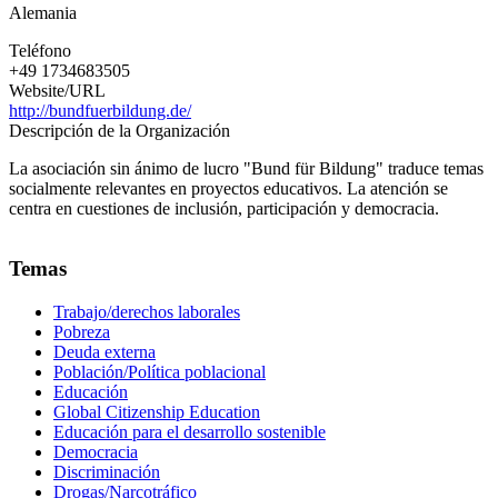
Alemania
educación
Teléfono
+49 1734683505
Website/URL
http://bundfuerbildung.de/
Descripción de la Organización
La asociación sin ánimo de lucro "Bund für Bildung" traduce temas
socialmente relevantes en proyectos educativos. La atención se
centra en cuestiones de inclusión, participación y democracia.
Temas
Trabajo/derechos laborales
Pobreza
Deuda externa
Población/Política poblacional
Educación
Global Citizenship Education
Educación para el desarrollo sostenible
Democracia
Discriminación
Drogas/Narcotráfico