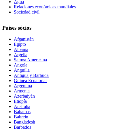
Agua
Relaciones económicas mundiales
Sociedad civil
Países sócios
Afganistán
Egipto
Albania
Argelia
Samoa Americana
Angola
Anguilla
Antigua y Barbuda
Guinea Ecuatorial
Argentina
Armenia
Azerbaiyán
Etiopía
Australia
Bahamas
Bahrein
Bangladesh
Barbados