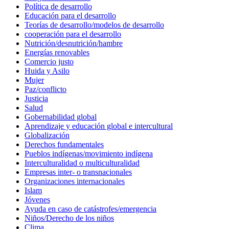
Política de desarrollo
Educación para el desarrollo
Teorías de desarrollo/modelos de desarrollo
cooperación para el desarrollo
Nutrición/desnutrición/hambre
Energías renovables
Comercio justo
Huida y Asilo
Mujer
Paz/conflicto
Justicia
Salud
Gobernabilidad global
Aprendizaje y educación global e intercultural
Globalización
Derechos fundamentales
Pueblos indígenas/movimiento indígena
Interculturalidad o multiculturalidad
Empresas inter- o transnacionales
Organizaciones internacionales
Islam
Jóvenes
Ayuda en caso de catástrofes/emergencia
Niños/Derecho de los niños
Clima