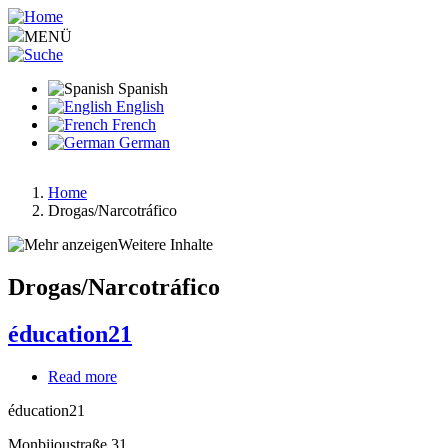
Pasar
al
MENÜ
contenido
principal
Spanish
English
French
German
Home
Drogas/Narcotráfico
Ruta
de
Weitere Inhalte
navegación
Drogas/Narcotráfico
éducation21
Read more
about
éducation21
éducation21
Monbijoustraße 31