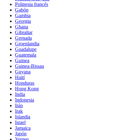
Polinesia francés
Gabón
Gambia
Georgia
Ghana
Gibraltar
Grenada
Groenlandia
Guadalupe
Guatemala
Guinea
Guinea-Bissau
Guyana
Haití
Honduras
Hong Kong
India
Indonesia
Irán
Irak
Islandia
Israel
Jamaica
Japón
Yemen