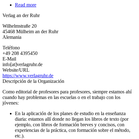
Read more
about
Verlag
Verlag an der Ruhr
an
der
Wilhelmstraße 20
Ruhr
45468
Mülheim an der Ruhr
Alemania
Teléfono
+49 208 4395450
E-Mail
info[at]verlagruhr.de
Website/URL
https://www.verlagruhr.de
Descripción de la Organización
Como editorial de profesores para profesores, siempre estamos ahí
cuando hay problemas en las escuelas o en el trabajo con los
jóvenes:
En la aplicación de los planes de estudio en la enseñanza
diaria: estamos allí donde no llegan los libros de texto (por
ejemplo, con libros de formación breves y concisos, con
experiencias de la práctica, con formación sobre el método,
etc.).