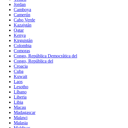
Jordan
Camboya
Camerún
Cabo Verde
Kazajstán
Qatar
Kenya
Kirguistán
Colombia
Comoras
Congo, República Democrática del
Congo, República del
Croacia
Cuba
Kuwait
Laos
Lesotho
Líbano
Liberia
Libia
Macau
Madagascar
Malawi
Malasia
Maldivas