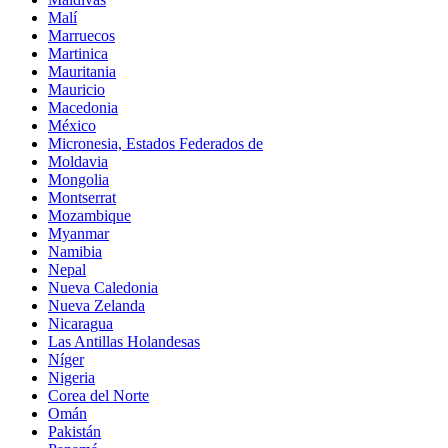
Malí
Marruecos
Martinica
Mauritania
Mauricio
Macedonia
México
Micronesia, Estados Federados de
Moldavia
Mongolia
Montserrat
Mozambique
Myanmar
Namibia
Nepal
Nueva Caledonia
Nueva Zelanda
Nicaragua
Las Antillas Holandesas
Níger
Nigeria
Corea del Norte
Omán
Pakistán