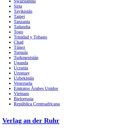
Swazilandia
Siria
Tayikistán
Taipei
Tanzania
Tailandia
Togo
Trinidad y Tobago
Chad
Túnez
Turquía
Turkmenistán
Uganda
Ucrania
Uruguay
Uzbekistán
Venezuela
Emiratos Árabes Unidos
Vietnam
Bielorrusia
República Centroafricana
Verlag an der Ruhr