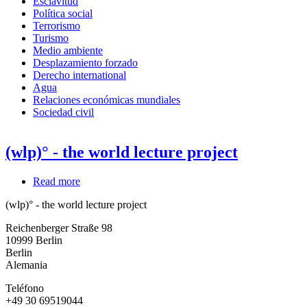
Esclavitud
Política social
Terrorismo
Turismo
Medio ambiente
Desplazamiento forzado
Derecho international
Agua
Relaciones económicas mundiales
Sociedad civil
(wlp)° - the world lecture project
Read more
about
(wlp)
(wlp)° - the world lecture project
°
-
Reichenberger Straße 98
the
10999
Berlin
world
Berlin
lecture
Alemania
project
Teléfono
+49 30 69519044