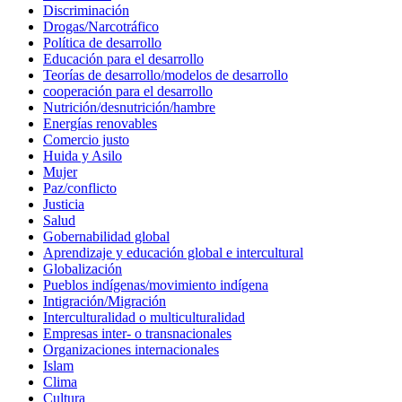
Discriminación
Drogas/Narcotráfico
Política de desarrollo
Educación para el desarrollo
Teorías de desarrollo/modelos de desarrollo
cooperación para el desarrollo
Nutrición/desnutrición/hambre
Energías renovables
Comercio justo
Huida y Asilo
Mujer
Paz/conflicto
Justicia
Salud
Gobernabilidad global
Aprendizaje y educación global e intercultural
Globalización
Pueblos indígenas/movimiento indígena
Intigración/Migración
Interculturalidad o multiculturalidad
Empresas inter- o transnacionales
Organizaciones internacionales
Islam
Clima
Cultura