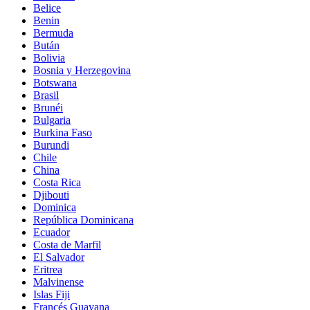
Belice
Benin
Bermuda
Bután
Bolivia
Bosnia y Herzegovina
Botswana
Brasil
Brunéi
Bulgaria
Burkina Faso
Burundi
Chile
China
Costa Rica
Djibouti
Dominica
República Dominicana
Ecuador
Costa de Marfil
El Salvador
Eritrea
Malvinense
Islas Fiji
Francés Guayana