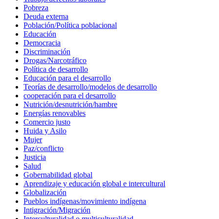
Pobreza
Deuda externa
Población/Política poblacional
Educación
Democracia
Discriminación
Drogas/Narcotráfico
Política de desarrollo
Educación para el desarrollo
Teorías de desarrollo/modelos de desarrollo
cooperación para el desarrollo
Nutrición/desnutrición/hambre
Energías renovables
Comercio justo
Huida y Asilo
Mujer
Paz/conflicto
Justicia
Salud
Gobernabilidad global
Aprendizaje y educación global e intercultural
Globalización
Pueblos indígenas/movimiento indígena
Intigración/Migración
Interculturalidad o multiculturalidad