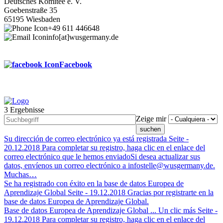
Deutsches Komitee e. V.
Goebenstraße 35
65195 Wiesbaden
+49 611 446648
info[at]wusgermany.de
Facebook
3 Ergebnisse
Footer
Zeige mir
menu
Su dirección de correo electrónico ya está registrada
Seite -
20.12.2018
Para completar su registro, haga clic en el enlace del
correo electrónico que le hemos enviadoSi desea actualizar sus
datos, envíenos un correo electrónico a infostelle@wusgermany.de.
Muchas…
Se ha registrado con éxito en la base de datos Europea de
Aprendizaje Global
Seite -
19.12.2018
Gracias por registrarte en la
base de datos Europea de Aprendizaje Global.
Base de datos Europea de Aprendizaje Global ... Un clic más
Seite -
19.12.2018
Para completar su registro, haga clic en el enlace del