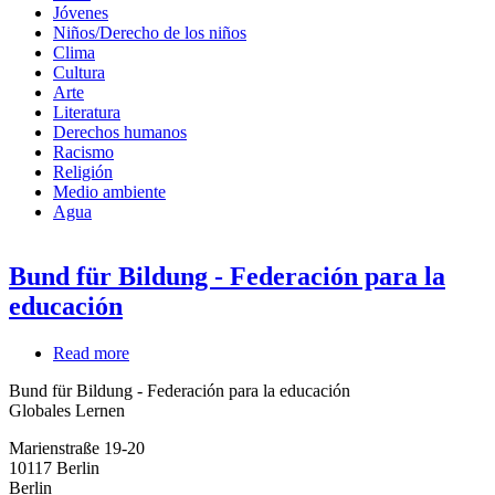
Jóvenes
Niños/Derecho de los niños
Clima
Cultura
Arte
Literatura
Derechos humanos
Racismo
Religión
Medio ambiente
Agua
Bund für Bildung - Federación para la
educación
Read more
about
Bund
Bund für Bildung - Federación para la educación
für
Globales Lernen
Bildung
-
Marienstraße 19-20
Federación
10117
Berlin
para
Berlin
la