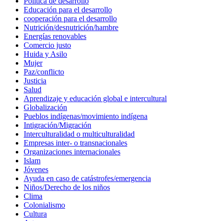
Política de desarrollo
Educación para el desarrollo
cooperación para el desarrollo
Nutrición/desnutrición/hambre
Energías renovables
Comercio justo
Huida y Asilo
Mujer
Paz/conflicto
Justicia
Salud
Aprendizaje y educación global e intercultural
Globalización
Pueblos indígenas/movimiento indígena
Intigración/Migración
Interculturalidad o multiculturalidad
Empresas inter- o transnacionales
Organizaciones internacionales
Islam
Jóvenes
Ayuda en caso de catástrofes/emergencia
Niños/Derecho de los niños
Clima
Colonialismo
Cultura