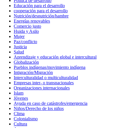
Política de desarrollo
Educación para el desarrollo
cooperación para el desarrollo
Nutrición/desnutrición/hambre
Energías renovables
Comercio justo
Huida y Asilo
Mujer
Paz/conflicto
Justicia
Salud
Aprendizaje y educación global e intercultural
Globalización
Pueblos indígenas/movimiento indígena
Intigración/Migración
Interculturalidad o multiculturalidad
Empresas inter- o transnacionales
Organizaciones internacionales
Islam
Jóvenes
Ayuda en caso de catástrofes/emergencia
Niños/Derecho de los niños
Clima
Colonialismo
Cultura