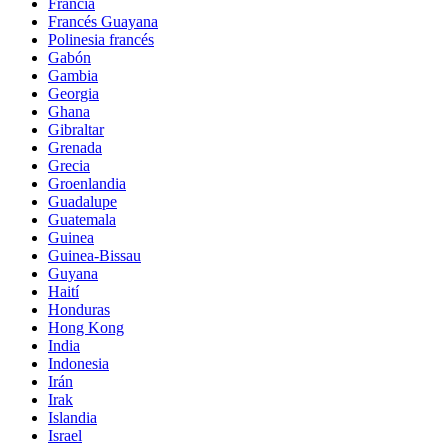
Francia
Francés Guayana
Polinesia francés
Gabón
Gambia
Georgia
Ghana
Gibraltar
Grenada
Grecia
Groenlandia
Guadalupe
Guatemala
Guinea
Guinea-Bissau
Guyana
Haití
Honduras
Hong Kong
India
Indonesia
Irán
Irak
Islandia
Israel