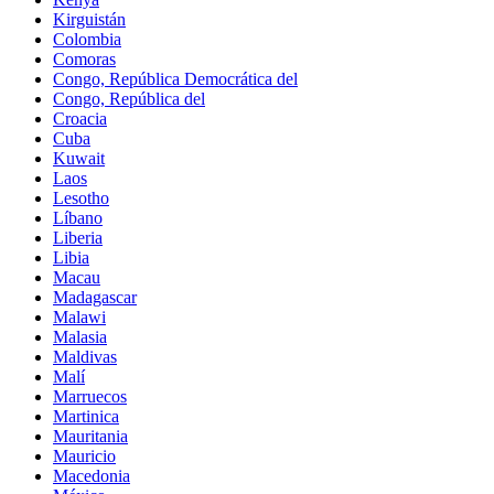
Kirguistán
Colombia
Comoras
Congo, República Democrática del
Congo, República del
Croacia
Cuba
Kuwait
Laos
Lesotho
Líbano
Liberia
Libia
Macau
Madagascar
Malawi
Malasia
Maldivas
Malí
Marruecos
Martinica
Mauritania
Mauricio
Macedonia