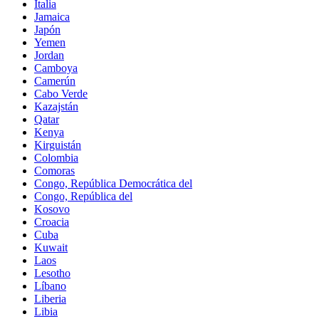
Italia
Jamaica
Japón
Yemen
Jordan
Camboya
Camerún
Cabo Verde
Kazajstán
Qatar
Kenya
Kirguistán
Colombia
Comoras
Congo, República Democrática del
Congo, República del
Kosovo
Croacia
Cuba
Kuwait
Laos
Lesotho
Líbano
Liberia
Libia