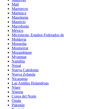
Malí
Marruecos
Martinica
Mauritania
Mauricio
Macedonia
México
Micronesia, Estados Federados de
Moldavia
Mongolia
Montserrat
Mozambique
Myanmar
Namibia
Nepal
Nueva Caledonia
Nueva Zelanda
Nicaragua
Las Antillas Holandesas
Níger
Nigeria
Corea del Norte
Omán
Pakistán