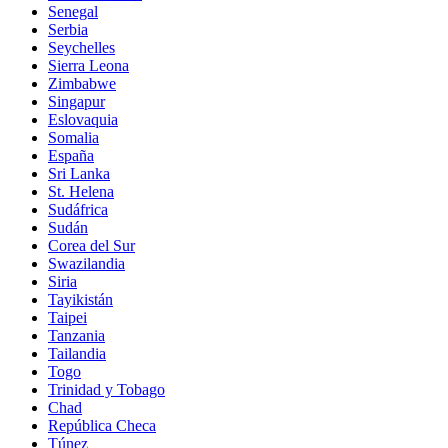
Senegal
Serbia
Seychelles
Sierra Leona
Zimbabwe
Singapur
Eslovaquia
Somalia
España
Sri Lanka
St. Helena
Sudáfrica
Sudán
Corea del Sur
Swazilandia
Siria
Tayikistán
Taipei
Tanzania
Tailandia
Togo
Trinidad y Tobago
Chad
República Checa
Túnez