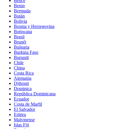
Belice
Benin
Bermuda
Bután
Bolivia
Bosnia y Herzegovina
Botswana
Brasil
Brunéi
Bulgaria
Burkina Faso
Burundi
Chile
China
Costa Rica
Alemania
Djibouti
Dominica
República Dominicana
Ecuador
Costa de Marfil
El Salvador
Eritrea
Malvinense
Islas Fiji