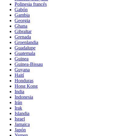
Polinesia francés
Gabón
Gambia
Georgia
Ghana
Gibraltar
Grenada
Groenlandia
Guadalupe
Guatemala
Guinea
Guinea-Bissau
Guyana
Haití
Honduras
Hong Kong
India
Indonesia
Irán
Irak
Islandia
Israel
Jamaica
Japón
Yemen