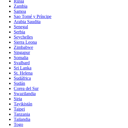
Rusia
Zambia
Samoa
Sao Tomé y Príncipe
Arabia Saudita
Senegal
Serbia
Seychelles
Sierra Leona
Zimbabwe
Singapur
Somalia
Svalbard
Sri Lanka
St. Helena
Sudáfrica
Sudán
Corea del Sur
Swazilandia
Siria
Tayikistán
Taipei
Tanzania
Tailandia
Togo