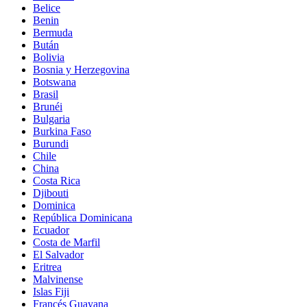
Belice
Benin
Bermuda
Bután
Bolivia
Bosnia y Herzegovina
Botswana
Brasil
Brunéi
Bulgaria
Burkina Faso
Burundi
Chile
China
Costa Rica
Djibouti
Dominica
República Dominicana
Ecuador
Costa de Marfil
El Salvador
Eritrea
Malvinense
Islas Fiji
Francés Guayana