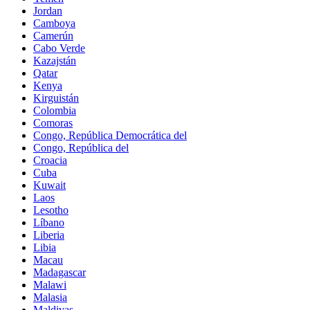
Jordan
Camboya
Camerún
Cabo Verde
Kazajstán
Qatar
Kenya
Kirguistán
Colombia
Comoras
Congo, República Democrática del
Congo, República del
Croacia
Cuba
Kuwait
Laos
Lesotho
Líbano
Liberia
Libia
Macau
Madagascar
Malawi
Malasia
Maldivas