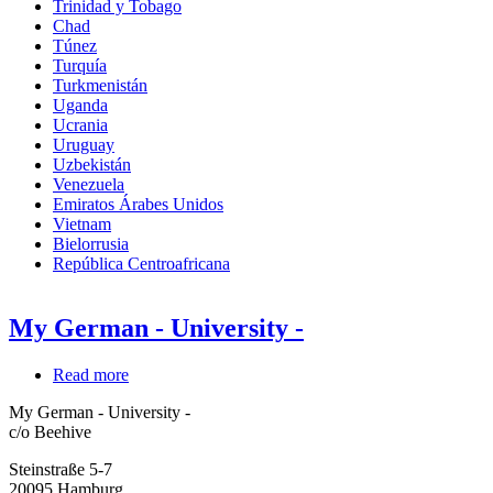
Trinidad y Tobago
Chad
Túnez
Turquía
Turkmenistán
Uganda
Ucrania
Uruguay
Uzbekistán
Venezuela
Emiratos Árabes Unidos
Vietnam
Bielorrusia
República Centroafricana
My German - University -
Read more
about
My
My German - University -
German
c/o Beehive
-
University
Steinstraße 5-7
-
20095
Hamburg