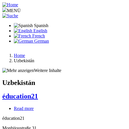
Pasar
al
MENÜ
contenido
principal
Spanish
English
French
German
Home
Uzbekistán
Ruta
de
Weitere Inhalte
navegación
Uzbekistán
éducation21
Read more
about
éducation21
éducation21
Monbijoustraße 31