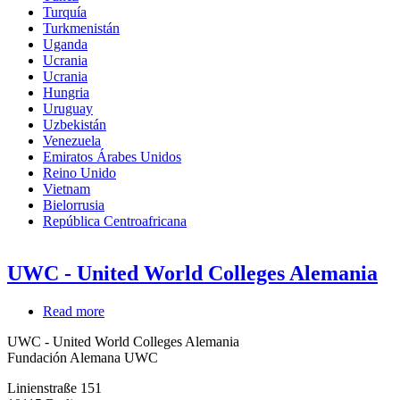
Turquía
Turkmenistán
Uganda
Ucrania
Ucrania
Hungria
Uruguay
Uzbekistán
Venezuela
Emiratos Árabes Unidos
Reino Unido
Vietnam
Bielorrusia
República Centroafricana
UWC - United World Colleges Alemania
Read more
about
UWC
UWC - United World Colleges Alemania
-
Fundación Alemana UWC
United
World
Linienstraße 151
Colleges