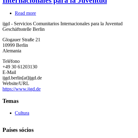
Internacionales para la Juventud
Read more
about
ijgd
ijgd - Servicios Comunitarios Internacionales para la Juventud
-
Geschäftsstelle Berlin
Servicios
Comunitarios
Glogauer Straße 21
Internacionales
10999
Berlin
para
Alemania
la
Juventud
Teléfono
+49 30 61203130
E-Mail
ijgd.berlin[at]ijgd.de
Website/URL
https://www.ijgd.de
Temas
Cultura
Países sócios