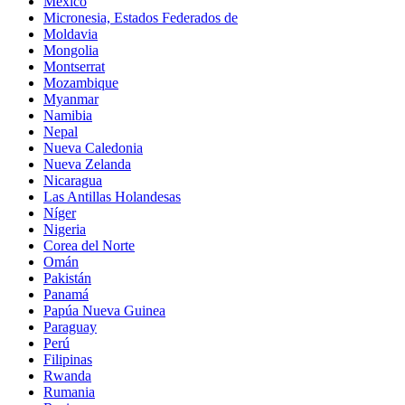
México
Micronesia, Estados Federados de
Moldavia
Mongolia
Montserrat
Mozambique
Myanmar
Namibia
Nepal
Nueva Caledonia
Nueva Zelanda
Nicaragua
Las Antillas Holandesas
Níger
Nigeria
Corea del Norte
Omán
Pakistán
Panamá
Papúa Nueva Guinea
Paraguay
Perú
Filipinas
Rwanda
Rumania