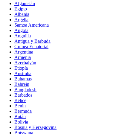
Afganistán
Egipto
Albania
Argelia
Samoa Americana
Angola
Anguilla
Antigua y Barbuda
Guinea Ecuatorial
Argentina
Armenia
Azerbaiyán
Etiopía
Australia
Bahamas
Bahrein
Bangladesh
Barbados
Belice
Benin
Bermuda
Bután
Bolivia
Bosnia y Herzegovina
Botswana