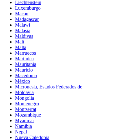
Liechtenstein
Luxemburgo
Macau
Madagascar
Malawi
Malasia
Maldivas
Malí
Malta
Marruecos
Martinica
Mauritania
Mauricio
Macedonia
México
Micronesia, Estados Federados de
Moldavia
Mongolia
Montenegro
Montserrat
Mozambique
Myanmar
Namibia
Nepal
Nueva Caledonia