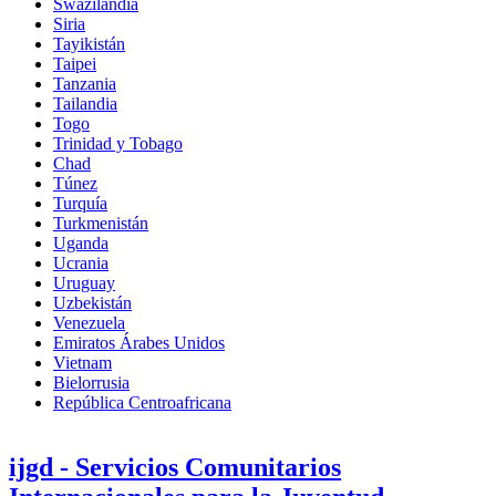
Swazilandia
Siria
Tayikistán
Taipei
Tanzania
Tailandia
Togo
Trinidad y Tobago
Chad
Túnez
Turquía
Turkmenistán
Uganda
Ucrania
Uruguay
Uzbekistán
Venezuela
Emiratos Árabes Unidos
Vietnam
Bielorrusia
República Centroafricana
ijgd - Servicios Comunitarios