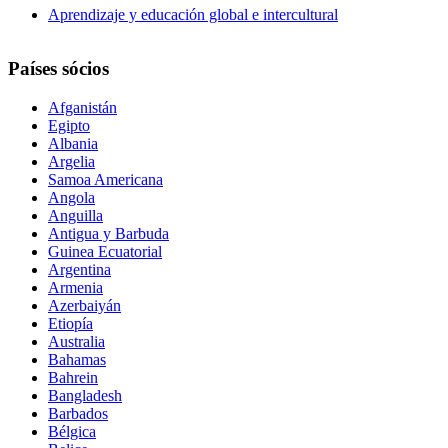
Aprendizaje y educación global e intercultural
Países sócios
Afganistán
Egipto
Albania
Argelia
Samoa Americana
Angola
Anguilla
Antigua y Barbuda
Guinea Ecuatorial
Argentina
Armenia
Azerbaiyán
Etiopía
Australia
Bahamas
Bahrein
Bangladesh
Barbados
Bélgica