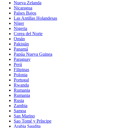
Nueva Zelanda
Nicaragua
Países Bajos
Las Antillas Holandesas
Níger
Nigeria
Corea del Norte
Omán
Pakistán
Panamá
Papúa Nueva Guinea
Paraguay
Perú
Filipinas
Polonia
Portugal
Rwanda
Rumania
Rumania
Rusia
Zambia
Samoa
San Marino
Sao Tomé y Príncipe
Arabia Saudita