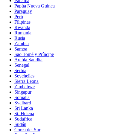
Panamá
Papúa Nueva Guinea
Paraguay
Perú
Filipinas
Rwanda
Rumania
Rusia
Zambia
Samoa
Sao Tomé y Príncipe
Arabia Saudita
Senegal
Serbia
Seychelles
Sierra Leona
Zimbabwe
Singapur
Somalia
Svalbard
Sri Lanka
St. Helena
Sudáfrica
Sudán
Corea del Sur