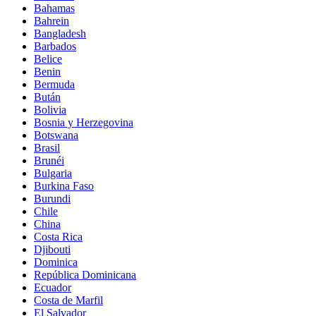
Bahamas
Bahrein
Bangladesh
Barbados
Belice
Benin
Bermuda
Bután
Bolivia
Bosnia y Herzegovina
Botswana
Brasil
Brunéi
Bulgaria
Burkina Faso
Burundi
Chile
China
Costa Rica
Djibouti
Dominica
República Dominicana
Ecuador
Costa de Marfil
El Salvador