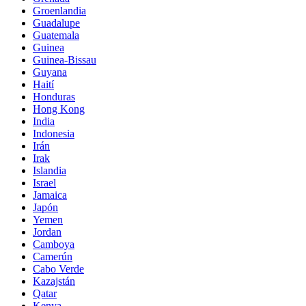
Groenlandia
Guadalupe
Guatemala
Guinea
Guinea-Bissau
Guyana
Haití
Honduras
Hong Kong
India
Indonesia
Irán
Irak
Islandia
Israel
Jamaica
Japón
Yemen
Jordan
Camboya
Camerún
Cabo Verde
Kazajstán
Qatar
Kenya