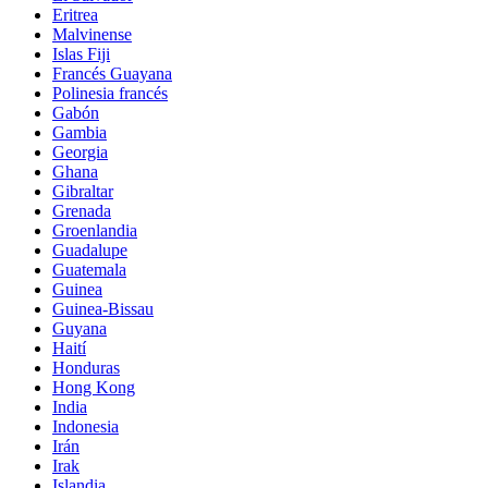
Eritrea
Malvinense
Islas Fiji
Francés Guayana
Polinesia francés
Gabón
Gambia
Georgia
Ghana
Gibraltar
Grenada
Groenlandia
Guadalupe
Guatemala
Guinea
Guinea-Bissau
Guyana
Haití
Honduras
Hong Kong
India
Indonesia
Irán
Irak
Islandia