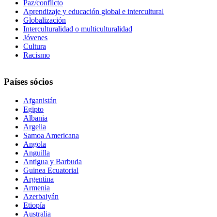
Paz/conflicto
Aprendizaje y educación global e intercultural
Globalización
Interculturalidad o multiculturalidad
Jóvenes
Cultura
Racismo
Países sócios
Afganistán
Egipto
Albania
Argelia
Samoa Americana
Angola
Anguilla
Antigua y Barbuda
Guinea Ecuatorial
Argentina
Armenia
Azerbaiyán
Etiopía
Australia