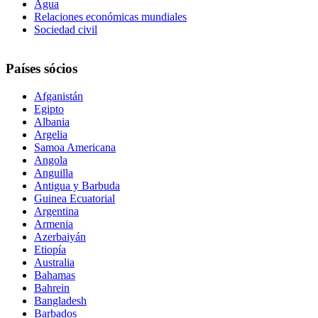
Agua
Relaciones económicas mundiales
Sociedad civil
Países sócios
Afganistán
Egipto
Albania
Argelia
Samoa Americana
Angola
Anguilla
Antigua y Barbuda
Guinea Ecuatorial
Argentina
Armenia
Azerbaiyán
Etiopía
Australia
Bahamas
Bahrein
Bangladesh
Barbados