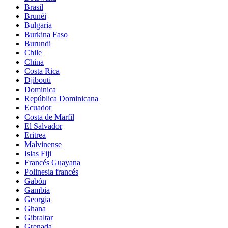
Brasil
Brunéi
Bulgaria
Burkina Faso
Burundi
Chile
China
Costa Rica
Djibouti
Dominica
República Dominicana
Ecuador
Costa de Marfil
El Salvador
Eritrea
Malvinense
Islas Fiji
Francés Guayana
Polinesia francés
Gabón
Gambia
Georgia
Ghana
Gibraltar
Grenada