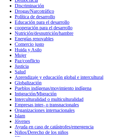
Democracia
Discriminación
Drogas/Narcotráfico
Política de desarrollo
Educación para el desarrollo
cooperación para el desarrollo
Nutrición/desnutrición/hambre
Energías renovables
Comercio justo
Huida y Asilo
Mujer
Paz/conflicto
Justicia
Salud
Aprendizaje y educación global e intercultural
Globalización
Pueblos indígenas/movimiento indígena
Intigración/Migración
Interculturalidad o multiculturalidad
Empresas inter- o transnacionales
Organizaciones internacionales
Islam
Jóvenes
Ayuda en caso de catástrofes/emergencia
Niños/Derecho de los niños