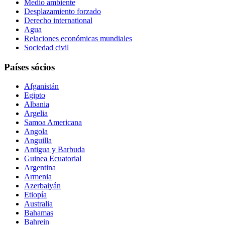
Medio ambiente
Desplazamiento forzado
Derecho international
Agua
Relaciones económicas mundiales
Sociedad civil
Países sócios
Afganistán
Egipto
Albania
Argelia
Samoa Americana
Angola
Anguilla
Antigua y Barbuda
Guinea Ecuatorial
Argentina
Armenia
Azerbaiyán
Etiopía
Australia
Bahamas
Bahrein