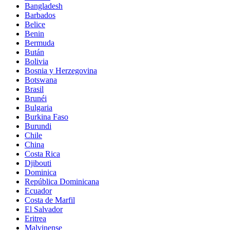
Bangladesh
Barbados
Belice
Benin
Bermuda
Bután
Bolivia
Bosnia y Herzegovina
Botswana
Brasil
Brunéi
Bulgaria
Burkina Faso
Burundi
Chile
China
Costa Rica
Djibouti
Dominica
República Dominicana
Ecuador
Costa de Marfil
El Salvador
Eritrea
Malvinense