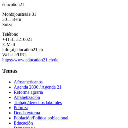
éducation21
Monbijoustraße 31
3011
Bern
Suiza
Teléfono
+41 31 3210021
E-Mail
info[at]education21.ch
Website/URL
https://www.education21.ch/de
Temas
Afroamericanos
Agenda 2030 / Agenda 21
Reforma agraria
Alfabetización
Trabajo/derechos laborales
Pobreza
Deuda externa
Población/Política poblacional
Educación