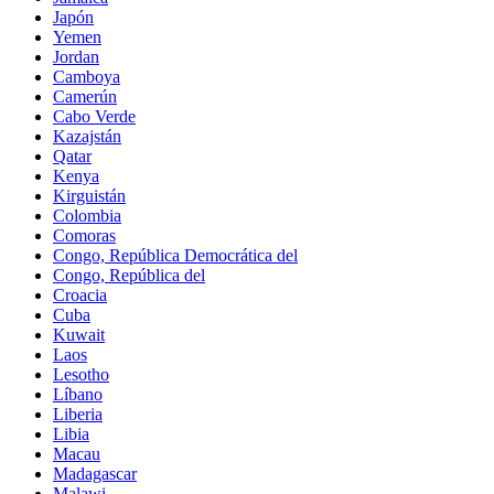
Japón
Yemen
Jordan
Camboya
Camerún
Cabo Verde
Kazajstán
Qatar
Kenya
Kirguistán
Colombia
Comoras
Congo, República Democrática del
Congo, República del
Croacia
Cuba
Kuwait
Laos
Lesotho
Líbano
Liberia
Libia
Macau
Madagascar
Malawi