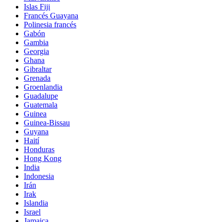
Islas Fiji
Francés Guayana
Polinesia francés
Gabón
Gambia
Georgia
Ghana
Gibraltar
Grenada
Groenlandia
Guadalupe
Guatemala
Guinea
Guinea-Bissau
Guyana
Haití
Honduras
Hong Kong
India
Indonesia
Irán
Irak
Islandia
Israel
Jamaica