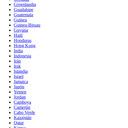
Groenlandia
Guadalupe
Guatemala
Guinea
Guinea-Bissau
Guyana
Haití
Honduras
Hong Kong
India
Indonesia
Irán
Irak
Islandia
Israel
Jamaica
Japón
Yemen
Jordan
Camboya
Camerún
Cabo Verde
Kazajstán
Qatar
Kenya