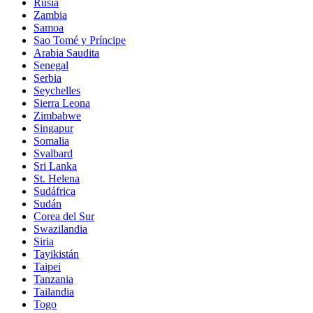
Rusia
Zambia
Samoa
Sao Tomé y Príncipe
Arabia Saudita
Senegal
Serbia
Seychelles
Sierra Leona
Zimbabwe
Singapur
Somalia
Svalbard
Sri Lanka
St. Helena
Sudáfrica
Sudán
Corea del Sur
Swazilandia
Siria
Tayikistán
Taipei
Tanzania
Tailandia
Togo