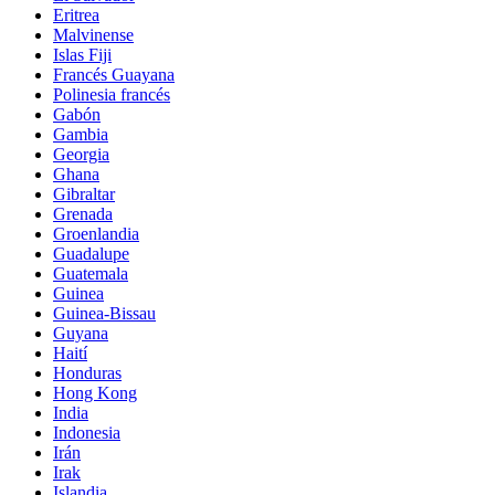
Eritrea
Malvinense
Islas Fiji
Francés Guayana
Polinesia francés
Gabón
Gambia
Georgia
Ghana
Gibraltar
Grenada
Groenlandia
Guadalupe
Guatemala
Guinea
Guinea-Bissau
Guyana
Haití
Honduras
Hong Kong
India
Indonesia
Irán
Irak
Islandia