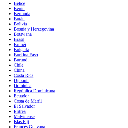
Belice
Benin
Bermuda
Bután
Bolivia
Bosnia y Herzegovina
Botswana
Brasil
Brunéi
Bulgaria
Burkina Faso
Burundi
Chile
China
Costa Rica
Djibouti
Dominica
República Dominicana
Ecuador
Costa de Marfil
El Salvador
Eritrea
Malvinense
Islas Fiji
Francés Guayana