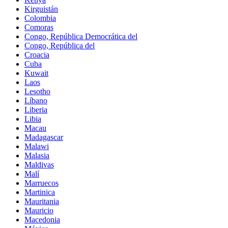
Kirguistán
Colombia
Comoras
Congo, República Democrática del
Congo, República del
Croacia
Cuba
Kuwait
Laos
Lesotho
Líbano
Liberia
Libia
Macau
Madagascar
Malawi
Malasia
Maldivas
Malí
Marruecos
Martinica
Mauritania
Mauricio
Macedonia