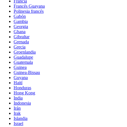
Francia
Francés Guayana
Polinesia francés
Gabón
Gambia
Georgia
Ghana
Gibraltar
Grenada
Grecia
Groenlandia
Guadalupe
Guatemala
Guinea
Guinea-Bissau
Guyana
Haití
Honduras
Hong Kong
India
Indonesia
Irán
Irak
Islandia
Israel