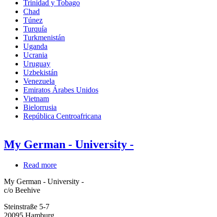
Trinidad y Tobago
Chad
Túnez
Turquía
Turkmenistán
Uganda
Ucrania
Uruguay
Uzbekistán
Venezuela
Emiratos Árabes Unidos
Vietnam
Bielorrusia
República Centroafricana
My German - University -
Read more
about
My
My German - University -
German
c/o Beehive
-
University
Steinstraße 5-7
-
20095
Hamburg