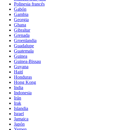
Polinesia francés
Gabón
Gambia
Georgia
Ghana
Gibraltar
Grenada
Groenlandia
Guadalupe
Guatemala
Guinea
Guinea-Bissau
Guyana
Haití
Honduras
Hong Kong
India
Indonesia
Irán
Irak
Islandia
Israel
Jamaica
Japón
Yemen