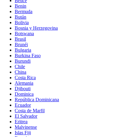
Belice
Benin
Bermuda
Bután
Bolivia
Bosnia y Herzegovina
Botswana
Brasil
Brunéi
Bulgaria
Burkina Faso
Burundi
Chile
China
Costa Rica
Alemania
Djibouti
Dominica
República Dominicana
Ecuador
Costa de Marfil
El Salvador
Eritrea
Malvinense
Islas Fiji