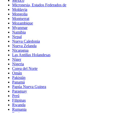
México
Micronesia, Estados Federados de
Moldavia
Mongolia
Montserrat
Mozambique
Myanmar
Namibia
Nepal
Nueva Caledonia
Nueva Zelanda
Nicaragua
Las Antillas Holandesas
Níger
Nigeria
Corea del Norte
Omán
Pakistán
Panamá
Papúa Nueva Guinea
Paraguay
Perú
Filipinas
Rwanda
Rumania