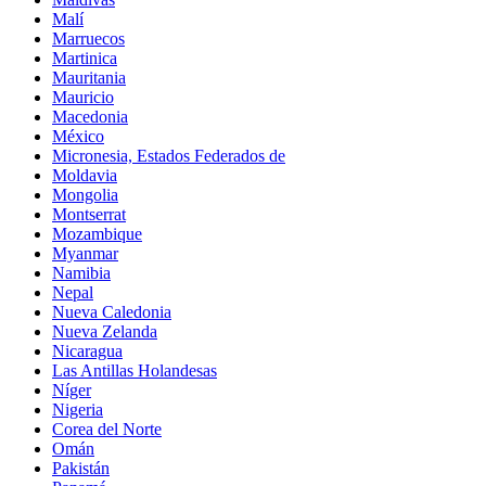
Malí
Marruecos
Martinica
Mauritania
Mauricio
Macedonia
México
Micronesia, Estados Federados de
Moldavia
Mongolia
Montserrat
Mozambique
Myanmar
Namibia
Nepal
Nueva Caledonia
Nueva Zelanda
Nicaragua
Las Antillas Holandesas
Níger
Nigeria
Corea del Norte
Omán
Pakistán