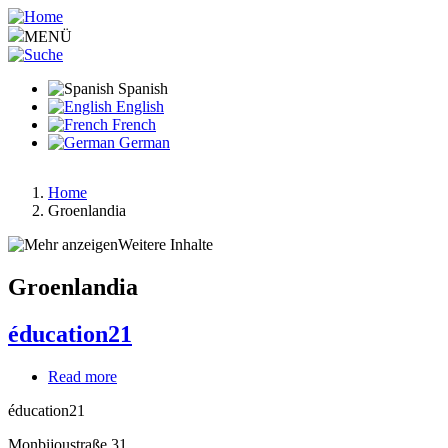
Pasar
al
MENÜ
contenido
principal
Spanish
English
French
German
Home
Groenlandia
Ruta
de
Weitere Inhalte
navegación
Groenlandia
éducation21
Read more
about
éducation21
éducation21
Monbijoustraße 31