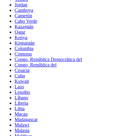
Jordan
Camboya
Camerún
Cabo Verde
Kazajstán
Qatar
Kenya
Kirguistán
Colombia
Comoras
Congo, República Democrática del
Congo, República del
Croacia
Cuba
Kuwait
Laos
Lesotho
Líbano
Liberia
Libia
Macau
Madagascar
Malawi
Malasia
Maldivas