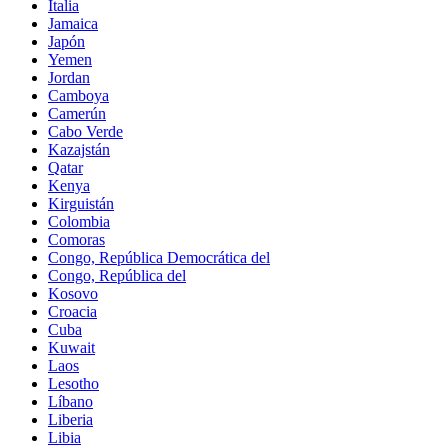
Italia
Jamaica
Japón
Yemen
Jordan
Camboya
Camerún
Cabo Verde
Kazajstán
Qatar
Kenya
Kirguistán
Colombia
Comoras
Congo, República Democrática del
Congo, República del
Kosovo
Croacia
Cuba
Kuwait
Laos
Lesotho
Líbano
Liberia
Libia