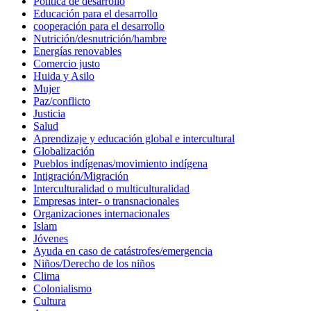
Política de desarrollo
Educación para el desarrollo
cooperación para el desarrollo
Nutrición/desnutrición/hambre
Energías renovables
Comercio justo
Huida y Asilo
Mujer
Paz/conflicto
Justicia
Salud
Aprendizaje y educación global e intercultural
Globalización
Pueblos indígenas/movimiento indígena
Intigración/Migración
Interculturalidad o multiculturalidad
Empresas inter- o transnacionales
Organizaciones internacionales
Islam
Jóvenes
Ayuda en caso de catástrofes/emergencia
Niños/Derecho de los niños
Clima
Colonialismo
Cultura