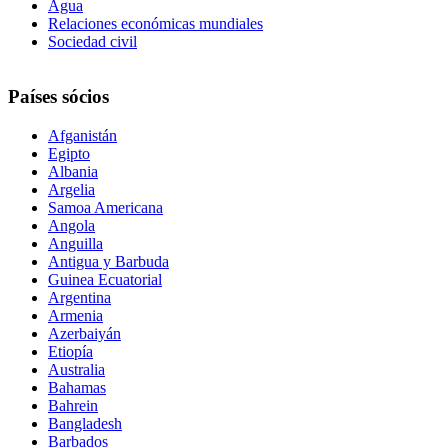
Agua
Relaciones económicas mundiales
Sociedad civil
Países sócios
Afganistán
Egipto
Albania
Argelia
Samoa Americana
Angola
Anguilla
Antigua y Barbuda
Guinea Ecuatorial
Argentina
Armenia
Azerbaiyán
Etiopía
Australia
Bahamas
Bahrein
Bangladesh
Barbados