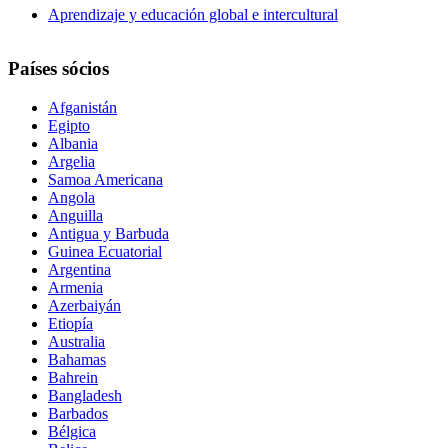
Aprendizaje y educación global e intercultural
Países sócios
Afganistán
Egipto
Albania
Argelia
Samoa Americana
Angola
Anguilla
Antigua y Barbuda
Guinea Ecuatorial
Argentina
Armenia
Azerbaiyán
Etiopía
Australia
Bahamas
Bahrein
Bangladesh
Barbados
Bélgica