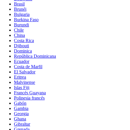
Brasil
Brunéi
Bulgaria
Burkina Faso
Burundi
Chile
China
Costa Rica
Djibouti
Dominica
República Dominicana
Ecuador
Costa de Marfil
El Salvador
Eritrea
Malvinense
Islas Fiji
Francés Guayana
Polinesia francés
Gabón
Gambia
Georgia
Ghana
Gibraltar
Grenada