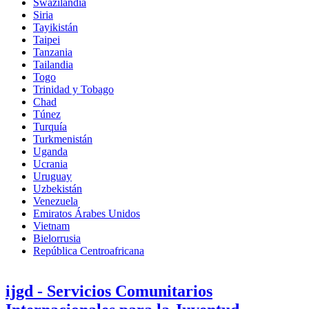
Swazilandia
Siria
Tayikistán
Taipei
Tanzania
Tailandia
Togo
Trinidad y Tobago
Chad
Túnez
Turquía
Turkmenistán
Uganda
Ucrania
Uruguay
Uzbekistán
Venezuela
Emiratos Árabes Unidos
Vietnam
Bielorrusia
República Centroafricana
ijgd - Servicios Comunitarios