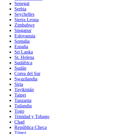
Senegal
Serbia
Seychelles
Sierra Leona
Zimbabwe
Singapur
Eslovaquia
Somalia
España
Sri Lanka
St. Helena
Sudáfrica
Sudán
Corea del Sur
Swazilandia
Siria
Tayikistán
Taipei
Tanzania
Tailandia
Togo
Trinidad y Tobago
Chad
República Checa
Túnez