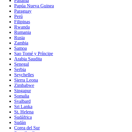
Panamá
Papúa Nueva Guinea
Paraguay
Perú
Filipinas
Rwanda
Rumania
Rusia
Zambia
Samoa
Sao Tomé y Príncipe
Arabia Saudita
Senegal
Serbia
Seychelles
Sierra Leona
Zimbabwe
Singapur
Somalia
Svalbard
Sri Lanka
St. Helena
Sudáfrica
Sudán
Corea del Sur