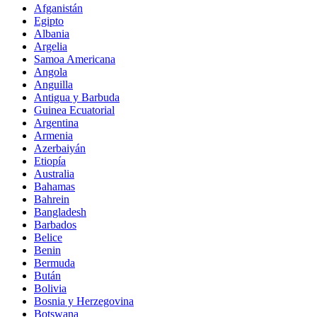
Afganistán
Egipto
Albania
Argelia
Samoa Americana
Angola
Anguilla
Antigua y Barbuda
Guinea Ecuatorial
Argentina
Armenia
Azerbaiyán
Etiopía
Australia
Bahamas
Bahrein
Bangladesh
Barbados
Belice
Benin
Bermuda
Bután
Bolivia
Bosnia y Herzegovina
Botswana