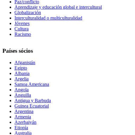
Paz/conflicto
Aprendizaje y educación global e intercultural
Globalización
Interculturalidad o multiculturalidad
Jóvenes
Cultura
Racismo
Países sócios
Afganistán
Egipto
Albania
Argelia
Samoa Americana
Angola
Anguilla
Antigua y Barbuda
Guinea Ecuatorial
Argentina
Armenia
Azerbaiyán
Etiopía
Australia