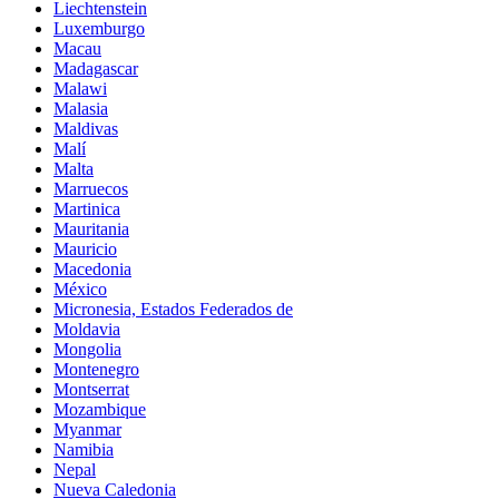
Liechtenstein
Luxemburgo
Macau
Madagascar
Malawi
Malasia
Maldivas
Malí
Malta
Marruecos
Martinica
Mauritania
Mauricio
Macedonia
México
Micronesia, Estados Federados de
Moldavia
Mongolia
Montenegro
Montserrat
Mozambique
Myanmar
Namibia
Nepal
Nueva Caledonia