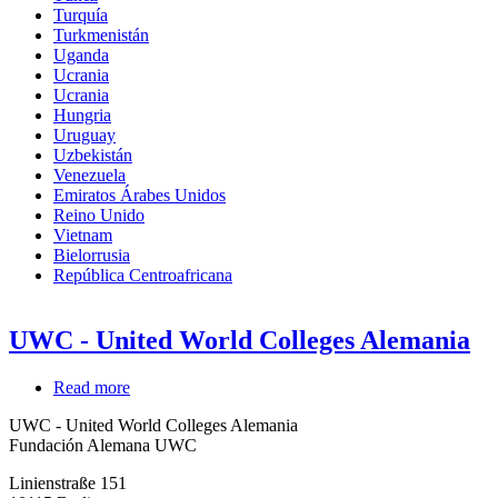
Turquía
Turkmenistán
Uganda
Ucrania
Ucrania
Hungria
Uruguay
Uzbekistán
Venezuela
Emiratos Árabes Unidos
Reino Unido
Vietnam
Bielorrusia
República Centroafricana
UWC - United World Colleges Alemania
Read more
about
UWC
UWC - United World Colleges Alemania
-
Fundación Alemana UWC
United
World
Linienstraße 151
Colleges