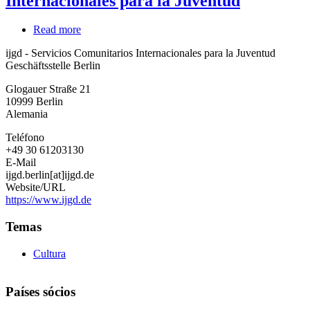
Internacionales para la Juventud
Read more
about
ijgd
ijgd - Servicios Comunitarios Internacionales para la Juventud
-
Geschäftsstelle Berlin
Servicios
Comunitarios
Glogauer Straße 21
Internacionales
10999
Berlin
para
Alemania
la
Juventud
Teléfono
+49 30 61203130
E-Mail
ijgd.berlin[at]ijgd.de
Website/URL
https://www.ijgd.de
Temas
Cultura
Países sócios