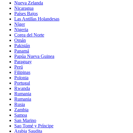
Nueva Zelanda
Nicaragua
Países Bajos
Las Antillas Holandesas
Níger
Nigeria
Corea del Norte
Omán
Pakistán
Panamá
Papúa Nueva Guinea
Paraguay
Perú
Filipinas
Polonia
Portugal
Rwanda
Rumania
Rumania
Rusia
Zambia
Samoa
San Marino
Sao Tomé y Príncipe
Arabia Saudita