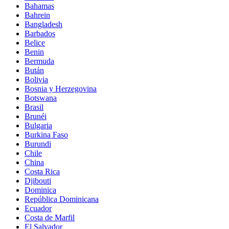
Bahamas
Bahrein
Bangladesh
Barbados
Belice
Benin
Bermuda
Bután
Bolivia
Bosnia y Herzegovina
Botswana
Brasil
Brunéi
Bulgaria
Burkina Faso
Burundi
Chile
China
Costa Rica
Djibouti
Dominica
República Dominicana
Ecuador
Costa de Marfil
El Salvador