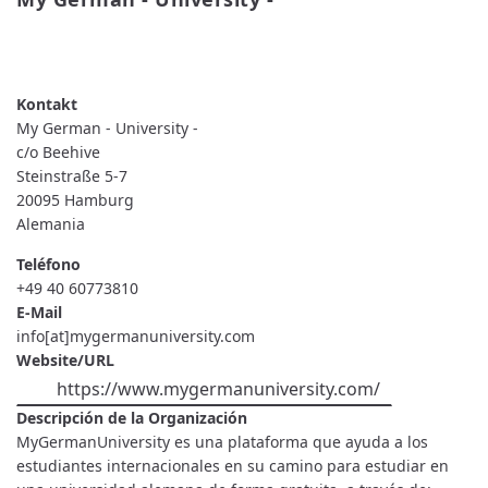
READ MORE
ABOUT
MY
GERMAN
-
UNIVERSITY
My German - University -
-
c/o Beehive
Steinstraße 5-7
20095
Hamburg
Alemania
Teléfono
+49 40 60773810
E-Mail
info[at]mygermanuniversity.com
Website/URL
https://www.mygermanuniversity.com/
Descripción de la Organización
MyGermanUniversity es una plataforma que ayuda a los
estudiantes internacionales en su camino para estudiar en