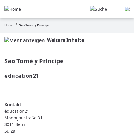
Pasar
al
contenido
principal
Home
Sao Tomé y Príncipe
Ruta
de
Weitere Inhalte
navegación
Sao Tomé y Príncipe
éducation21 
READ MORE
ABOUT
ÉDUCATION21
éducation21
Monbijoustraße 31
3011
Bern
Suiza