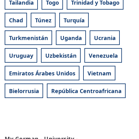
Tailandia
Togo
Trinidad y Tobago
Chad
Túnez
Turquía
Turkmenistán
Uganda
Ucrania
Uruguay
Uzbekistán
Venezuela
Emiratos Árabes Unidos
Vietnam
Bielorrusia
República Centroafricana
My German - University -