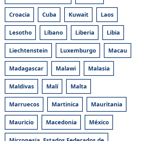
Croacia
Cuba
Kuwait
Laos
Lesotho
Líbano
Liberia
Libia
Liechtenstein
Luxemburgo
Macau
Madagascar
Malawi
Malasia
Maldivas
Malí
Malta
Marruecos
Martinica
Mauritania
Mauricio
Macedonia
México
Micronesia, Estados Federados de