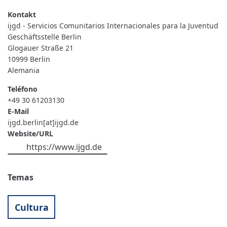
-
SERVICIOS
COMUNITARIOS
ijgd - Servicios Comunitarios Internacionales para la Juventud
INTERNACIONALES
PARA
Geschäftsstelle Berlin
LA
Glogauer Straße 21
JUVENTUD
10999
Berlin
Alemania
Teléfono
+49 30 61203130
E-Mail
ijgd.berlin[at]ijgd.de
Website/URL
https://www.ijgd.de
Temas
Cultura