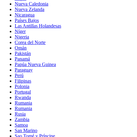
Nueva Caledonia
Nueva Zelanda
Nicaragua
Países Bajos
Las Antillas Holandesas
Níger
Nigeria
Corea del Norte
Omán
Pakistán
Panamá
Papúa Nueva Guinea
Paraguay
Perú
Filipinas
Polonia
Portugal
Rwanda
Rumania
Rumania
Rusia
Zambia
Samoa
San Marino
Sao Tomé y Príncipe