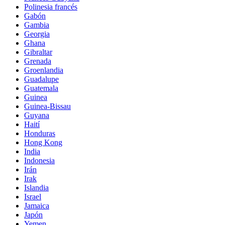
Polinesia francés
Gabón
Gambia
Georgia
Ghana
Gibraltar
Grenada
Groenlandia
Guadalupe
Guatemala
Guinea
Guinea-Bissau
Guyana
Haití
Honduras
Hong Kong
India
Indonesia
Irán
Irak
Islandia
Israel
Jamaica
Japón
Yemen