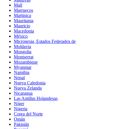
Malí
Marruecos
Martinica
Mauritania
Mauricio
Macedonia
México
Micronesia, Estados Federados de
Moldavia
Mongolia
Montserrat
Mozambique
Myanmar
Namibia
Nepal
Nueva Caledonia
Nueva Zelanda
Nicaragua
Las Antillas Holandesas
Níger
Nigeria
Corea del Norte
Omán
Pakistán