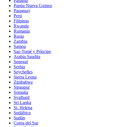
Panamá
Papúa Nueva Guinea
Paraguay
Perú
Filipinas
Rwanda
Rumania
Rusia
Zambia
Samoa
Sao Tomé y Príncipe
Arabia Saudita
Senegal
Serbia
Seychelles
Sierra Leona
Zimbabwe
Singapur
Somalia
Svalbard
Sri Lanka
St. Helena
Sudáfrica
Sudán
Corea del Sur