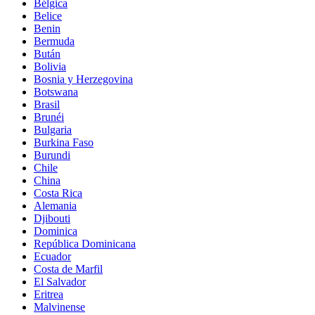
Bélgica
Belice
Benin
Bermuda
Bután
Bolivia
Bosnia y Herzegovina
Botswana
Brasil
Brunéi
Bulgaria
Burkina Faso
Burundi
Chile
China
Costa Rica
Alemania
Djibouti
Dominica
República Dominicana
Ecuador
Costa de Marfil
El Salvador
Eritrea
Malvinense