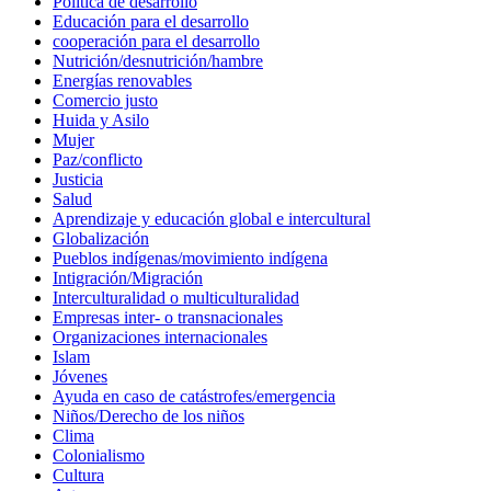
Política de desarrollo
Educación para el desarrollo
cooperación para el desarrollo
Nutrición/desnutrición/hambre
Energías renovables
Comercio justo
Huida y Asilo
Mujer
Paz/conflicto
Justicia
Salud
Aprendizaje y educación global e intercultural
Globalización
Pueblos indígenas/movimiento indígena
Intigración/Migración
Interculturalidad o multiculturalidad
Empresas inter- o transnacionales
Organizaciones internacionales
Islam
Jóvenes
Ayuda en caso de catástrofes/emergencia
Niños/Derecho de los niños
Clima
Colonialismo
Cultura