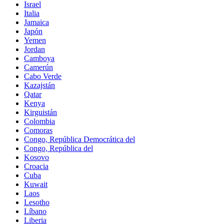
Israel
Italia
Jamaica
Japón
Yemen
Jordan
Camboya
Camerún
Cabo Verde
Kazajstán
Qatar
Kenya
Kirguistán
Colombia
Comoras
Congo, República Democrática del
Congo, República del
Kosovo
Croacia
Cuba
Kuwait
Laos
Lesotho
Líbano
Liberia