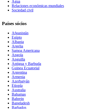
Agua
Relaciones económicas mundiales
Sociedad civil
Países sócios
Afganistán
Egipto
Albania
Argelia
Samoa Americana
Angola
Anguilla
Antigua y Barbuda
Guinea Ecuatorial
Argentina
Armenia
Azerbaiyán
Etiopía
Australia
Bahamas
Bahrein
Bangladesh
Barbados