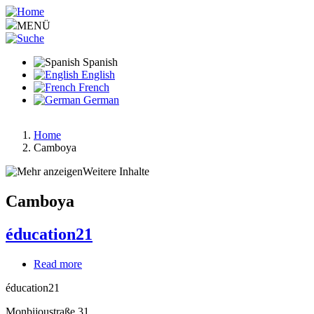
Pasar
al
MENÜ
contenido
principal
Spanish
English
French
German
Home
Camboya
Ruta
de
Weitere Inhalte
navegación
Camboya
éducation21
Read more
about
éducation21
éducation21
Monbijoustraße 31