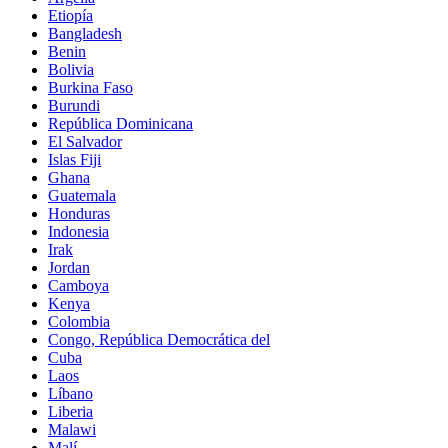
Etiopía
Bangladesh
Benin
Bolivia
Burkina Faso
Burundi
República Dominicana
El Salvador
Islas Fiji
Ghana
Guatemala
Honduras
Indonesia
Irak
Jordan
Camboya
Kenya
Colombia
Congo, República Democrática del
Cuba
Laos
Líbano
Liberia
Malawi
Malí