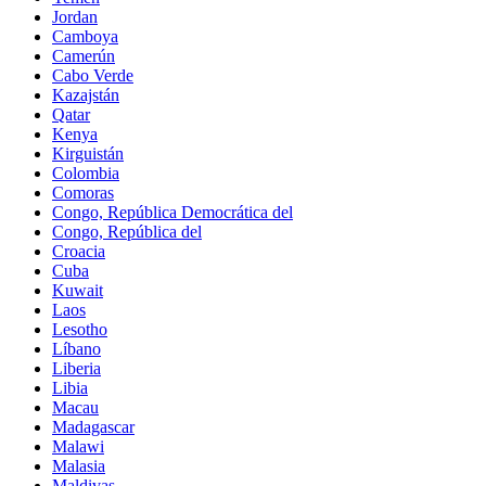
Jordan
Camboya
Camerún
Cabo Verde
Kazajstán
Qatar
Kenya
Kirguistán
Colombia
Comoras
Congo, República Democrática del
Congo, República del
Croacia
Cuba
Kuwait
Laos
Lesotho
Líbano
Liberia
Libia
Macau
Madagascar
Malawi
Malasia
Maldivas