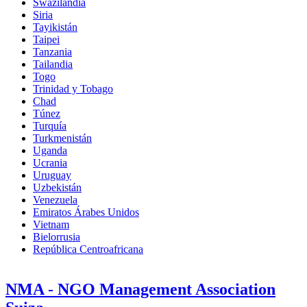
Swazilandia
Siria
Tayikistán
Taipei
Tanzania
Tailandia
Togo
Trinidad y Tobago
Chad
Túnez
Turquía
Turkmenistán
Uganda
Ucrania
Uruguay
Uzbekistán
Venezuela
Emiratos Árabes Unidos
Vietnam
Bielorrusia
República Centroafricana
NMA - NGO Management Association