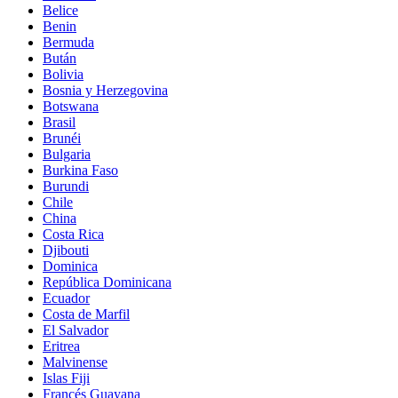
Belice
Benin
Bermuda
Bután
Bolivia
Bosnia y Herzegovina
Botswana
Brasil
Brunéi
Bulgaria
Burkina Faso
Burundi
Chile
China
Costa Rica
Djibouti
Dominica
República Dominicana
Ecuador
Costa de Marfil
El Salvador
Eritrea
Malvinense
Islas Fiji
Francés Guayana