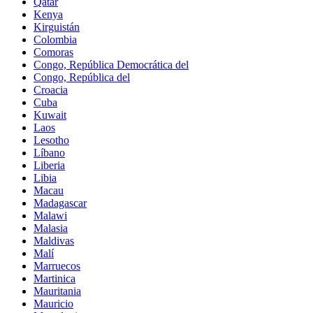
Qatar
Kenya
Kirguistán
Colombia
Comoras
Congo, República Democrática del
Congo, República del
Croacia
Cuba
Kuwait
Laos
Lesotho
Líbano
Liberia
Libia
Macau
Madagascar
Malawi
Malasia
Maldivas
Malí
Marruecos
Martinica
Mauritania
Mauricio