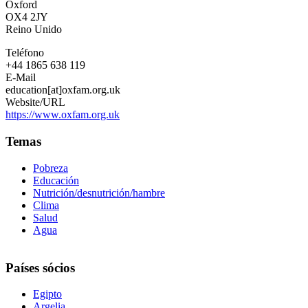
Oxford
OX4 2JY
Reino Unido
Teléfono
+44 1865 638 119
E-Mail
education[at]oxfam.org.uk
Website/URL
https://www.oxfam.org.uk
Temas
Pobreza
Educación
Nutrición/desnutrición/hambre
Clima
Salud
Agua
Países sócios
Egipto
Argelia