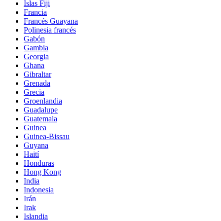
Islas Fiji
Francia
Francés Guayana
Polinesia francés
Gabón
Gambia
Georgia
Ghana
Gibraltar
Grenada
Grecia
Groenlandia
Guadalupe
Guatemala
Guinea
Guinea-Bissau
Guyana
Haití
Honduras
Hong Kong
India
Indonesia
Irán
Irak
Islandia