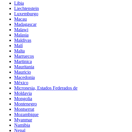
Libia
Liechtenstein
Luxemburgo
Macau
Madagascar
Malawi
Malasia
Maldivas
Malí
Malta
Marruecos
Martinica
Mauritania
Mauricio
Macedonia
México
Micronesia, Estados Federados de
Moldavia
Mongolia
Montenegro
Montserrat
Mozambique
Myanmar
Namibia
Nepal