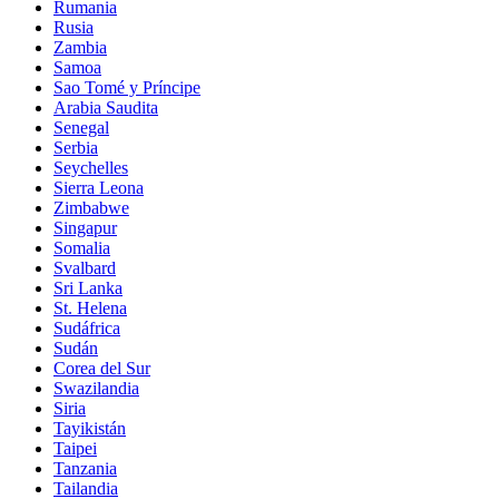
Rumania
Rusia
Zambia
Samoa
Sao Tomé y Príncipe
Arabia Saudita
Senegal
Serbia
Seychelles
Sierra Leona
Zimbabwe
Singapur
Somalia
Svalbard
Sri Lanka
St. Helena
Sudáfrica
Sudán
Corea del Sur
Swazilandia
Siria
Tayikistán
Taipei
Tanzania
Tailandia