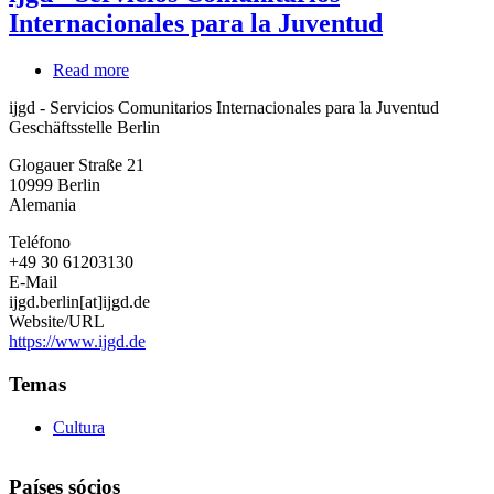
Internacionales para la Juventud
Read more
about
ijgd
ijgd - Servicios Comunitarios Internacionales para la Juventud
-
Geschäftsstelle Berlin
Servicios
Comunitarios
Glogauer Straße 21
Internacionales
10999
Berlin
para
Alemania
la
Juventud
Teléfono
+49 30 61203130
E-Mail
ijgd.berlin[at]ijgd.de
Website/URL
https://www.ijgd.de
Temas
Cultura
Países sócios