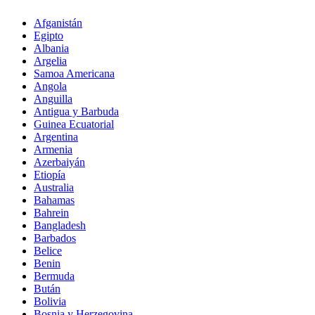
Afganistán
Egipto
Albania
Argelia
Samoa Americana
Angola
Anguilla
Antigua y Barbuda
Guinea Ecuatorial
Argentina
Armenia
Azerbaiyán
Etiopía
Australia
Bahamas
Bahrein
Bangladesh
Barbados
Belice
Benin
Bermuda
Bután
Bolivia
Bosnia y Herzegovina