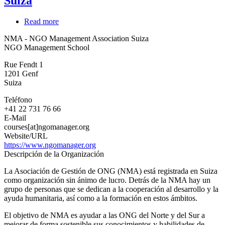
Suiza
Read more
about
NMA
NMA - NGO Management Association Suiza
-
NGO Management School
NGO
Management
Rue Fendt 1
Association
1201
Genf
Suiza
Suiza
Teléfono
+41 22 731 76 66
E-Mail
courses[at]ngomanager.org
Website/URL
https://www.ngomanager.org
Descripción de la Organización
La Asociación de Gestión de ONG (NMA) está registrada en Suiza
como organización sin ánimo de lucro. Detrás de la NMA hay un
grupo de personas que se dedican a la cooperación al desarrollo y la
ayuda humanitaria, así como a la formación en estos ámbitos.
El objetivo de NMA es ayudar a las ONG del Norte y del Sur a
mejorar de forma sostenible sus conocimientos y habilidades de