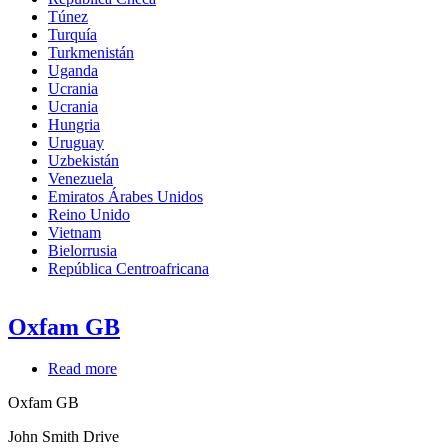
Túnez
Turquía
Turkmenistán
Uganda
Ucrania
Ucrania
Hungria
Uruguay
Uzbekistán
Venezuela
Emiratos Árabes Unidos
Reino Unido
Vietnam
Bielorrusia
República Centroafricana
Oxfam GB
Read more
about
Oxfam
Oxfam GB
GB
John Smith Drive