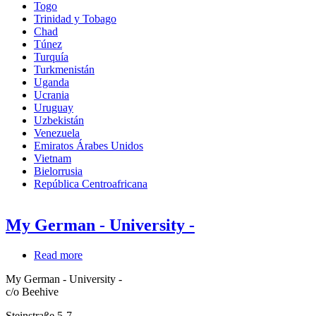
Togo
Trinidad y Tobago
Chad
Túnez
Turquía
Turkmenistán
Uganda
Ucrania
Uruguay
Uzbekistán
Venezuela
Emiratos Árabes Unidos
Vietnam
Bielorrusia
República Centroafricana
My German - University -
Read more
about
My
My German - University -
German
c/o Beehive
-
University
Steinstraße 5-7