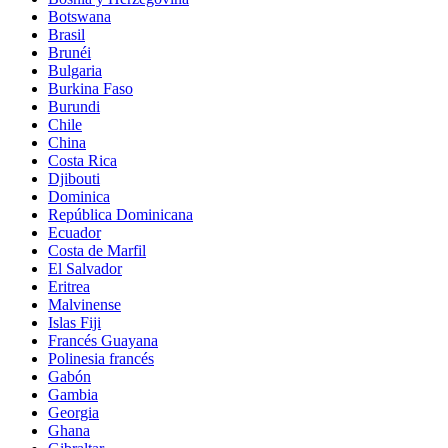
Botswana
Brasil
Brunéi
Bulgaria
Burkina Faso
Burundi
Chile
China
Costa Rica
Djibouti
Dominica
República Dominicana
Ecuador
Costa de Marfil
El Salvador
Eritrea
Malvinense
Islas Fiji
Francés Guayana
Polinesia francés
Gabón
Gambia
Georgia
Ghana