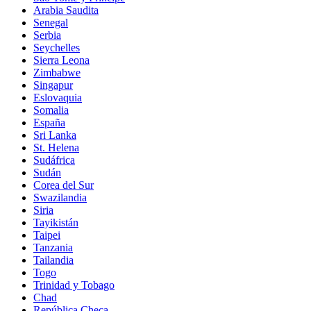
Arabia Saudita
Senegal
Serbia
Seychelles
Sierra Leona
Zimbabwe
Singapur
Eslovaquia
Somalia
España
Sri Lanka
St. Helena
Sudáfrica
Sudán
Corea del Sur
Swazilandia
Siria
Tayikistán
Taipei
Tanzania
Tailandia
Togo
Trinidad y Tobago
Chad
República Checa