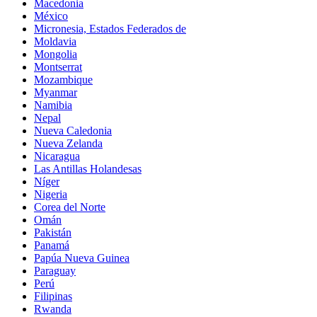
Macedonia
México
Micronesia, Estados Federados de
Moldavia
Mongolia
Montserrat
Mozambique
Myanmar
Namibia
Nepal
Nueva Caledonia
Nueva Zelanda
Nicaragua
Las Antillas Holandesas
Níger
Nigeria
Corea del Norte
Omán
Pakistán
Panamá
Papúa Nueva Guinea
Paraguay
Perú
Filipinas
Rwanda