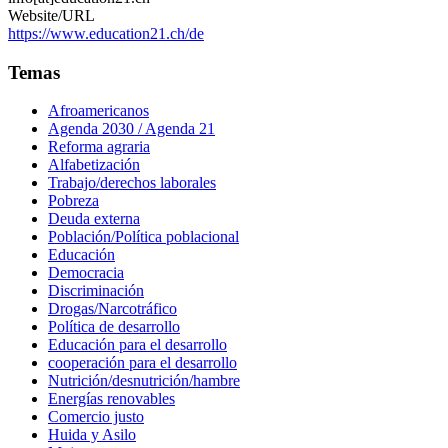
Website/URL
https://www.education21.ch/de
Temas
Afroamericanos
Agenda 2030 / Agenda 21
Reforma agraria
Alfabetización
Trabajo/derechos laborales
Pobreza
Deuda externa
Población/Política poblacional
Educación
Democracia
Discriminación
Drogas/Narcotráfico
Política de desarrollo
Educación para el desarrollo
cooperación para el desarrollo
Nutrición/desnutrición/hambre
Energías renovables
Comercio justo
Huida y Asilo