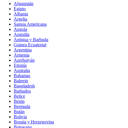
Afganistán
Egipto
Albania
Argelia
Samoa Americana
Angola
Anguilla
Antigua y Barbuda
Guinea Ecuatorial
Argentina
Armenia
Azerbaiyán
Etiopía
Australia
Bahamas
Bahrein
Bangladesh
Barbados
Belice
Benin
Bermuda
Bután
Bolivia
Bosnia y Herzegovina
Botswana