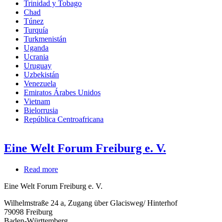
Trinidad y Tobago
Chad
Túnez
Turquía
Turkmenistán
Uganda
Ucrania
Uruguay
Uzbekistán
Venezuela
Emiratos Árabes Unidos
Vietnam
Bielorrusia
República Centroafricana
Eine Welt Forum Freiburg e. V.
Read more
about
Eine
Eine Welt Forum Freiburg e. V.
Welt
Forum
Wilhelmstraße 24 a, Zugang über Glacisweg/ Hinterhof
Freiburg
79098
Freiburg
e.
Baden-Württemberg