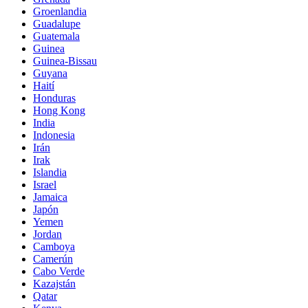
Groenlandia
Guadalupe
Guatemala
Guinea
Guinea-Bissau
Guyana
Haití
Honduras
Hong Kong
India
Indonesia
Irán
Irak
Islandia
Israel
Jamaica
Japón
Yemen
Jordan
Camboya
Camerún
Cabo Verde
Kazajstán
Qatar