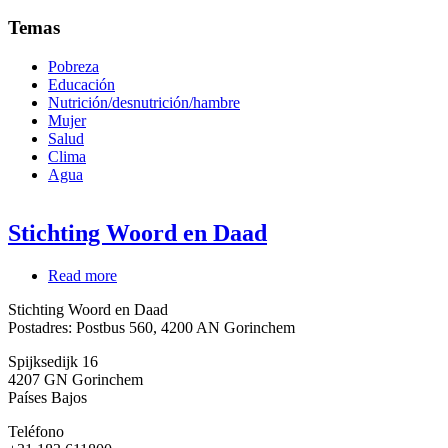
Temas
Pobreza
Educación
Nutrición/desnutrición/hambre
Mujer
Salud
Clima
Agua
Stichting Woord en Daad
Read more
about
Stichting
Stichting Woord en Daad
Woord
Postadres: Postbus 560, 4200 AN Gorinchem
en
Daad
Spijksedijk 16
4207 GN
Gorinchem
Países Bajos
Teléfono