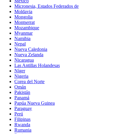
México
Micronesia, Estados Federados de
Moldavia
Mongolia
Montserrat
Mozambique
Myanmar
Namibia
Nepal
Nueva Caledonia
Nueva Zelanda
Nicaragua
Las Antillas Holandesas
Níger
Nigeria
Corea del Norte
Omán
Pakistán
Panamá
Papúa Nueva Guinea
Paraguay
Perú
Filipinas
Rwanda
Rumania