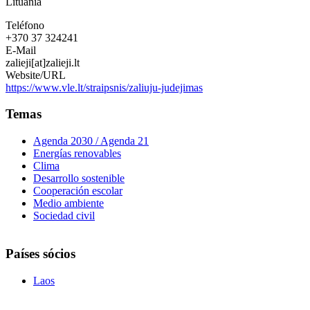
Lituania
Teléfono
+370 37 324241
E-Mail
zalieji[at]zalieji.lt
Website/URL
https://www.vle.lt/straipsnis/zaliuju-judejimas
Temas
Agenda 2030 / Agenda 21
Energías renovables
Clima
Desarrollo sostenible
Cooperación escolar
Medio ambiente
Sociedad civil
Países sócios
Laos