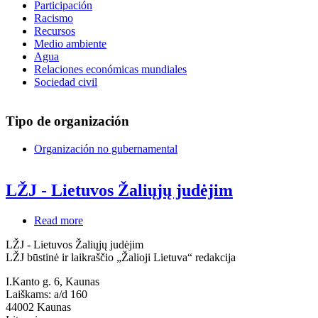
Participación
Racismo
Recursos
Medio ambiente
Agua
Relaciones económicas mundiales
Sociedad civil
Tipo de organización
Organización no gubernamental
LŽJ - Lietuvos Žaliųjų judėjim
Read more
about
LŽJ
LŽJ - Lietuvos Žaliųjų judėjim
-
LŽJ būstinė ir laikraščio „Žalioji Lietuva“ redakcija
Lietuvos
Žaliųjų
I.Kanto g. 6, Kaunas
judėjim
Laiškams: a/d 160
44002
Kaunas