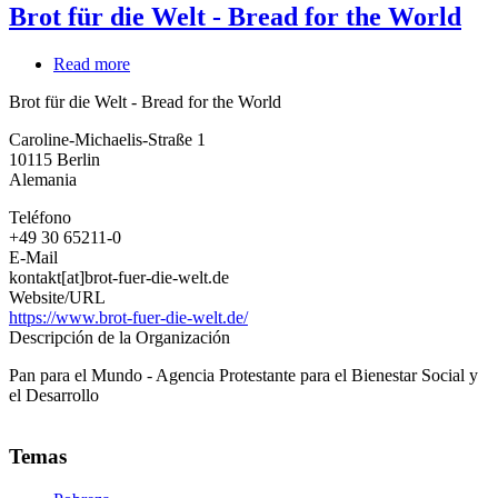
Brot für die Welt - Bread for the World
Read more
about
Brot
Brot für die Welt - Bread for the World
für
die
Caroline-Michaelis-Straße 1
Welt
10115
Berlin
-
Alemania
Bread
for
Teléfono
the
+49 30 65211-0
World
E-Mail
kontakt[at]brot-fuer-die-welt.de
Website/URL
https://www.brot-fuer-die-welt.de/
Descripción de la Organización
Pan para el Mundo - Agencia Protestante para el Bienestar Social y
el Desarrollo
Temas