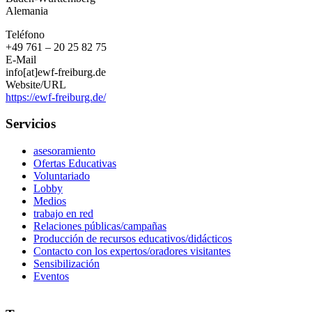
V.
Alemania
Teléfono
+49 761 – 20 25 82 75
E-Mail
info[at]ewf-freiburg.de
Website/URL
https://ewf-freiburg.de/
Servicios
asesoramiento
Ofertas Educativas
Voluntariado
Lobby
Medios
trabajo en red
Relaciones públicas/campañas
Producción de recursos educativos/didácticos
Contacto con los expertos/oradores visitantes
Sensibilización
Eventos