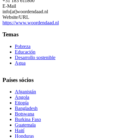
+31 183 611800
E-Mail
info[at]woordendaad.nl
Website/URL
https://www.woordendaad.nl
Temas
Pobreza
Educación
Desarrollo sostenible
Agua
Países sócios
Afganistán
Angola
Etiopía
Bangladesh
Botswana
Burkina Faso
Guatemala
Haití
Honduras