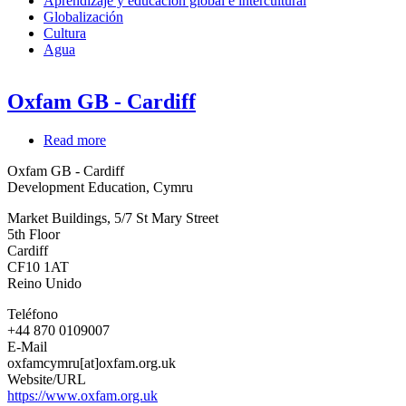
Aprendizaje y educación global e intercultural
Globalización
Cultura
Agua
Oxfam GB - Cardiff
Read more
about
Oxfam
Oxfam GB - Cardiff
GB
Development Education, Cymru
-
Cardiff
Market Buildings, 5/7 St Mary Street
5th Floor
Cardiff
CF10 1AT
Reino Unido
Teléfono
+44 870 0109007
E-Mail
oxfamcymru[at]oxfam.org.uk
Website/URL
https://www.oxfam.org.uk