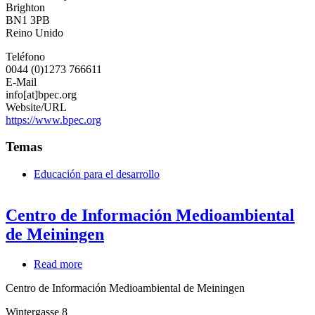
Brighton
Centre
BN1 3PB
Reino Unido
Teléfono
0044 (0)1273 766611
E-Mail
info[at]bpec.org
Website/URL
https://www.bpec.org
Temas
Educación para el desarrollo
Centro de Información Medioambiental
de Meiningen
Read more
about
Centro
Centro de Información Medioambiental de Meiningen
de
Información
Wintergasse 8
Medioambiental