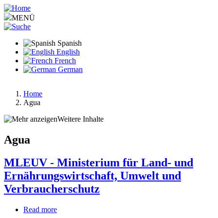
Pasar
al
MENÜ
contenido
principal
Spanish
English
French
German
Home
Agua
Ruta
de
Weitere Inhalte
navegación
Agua
MLEUV - Ministerium für Land- und
Ernährungswirtschaft, Umwelt und
Verbraucherschutz
Read more
about