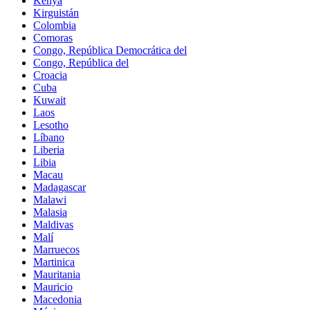
Kenya
Kirguistán
Colombia
Comoras
Congo, República Democrática del
Congo, República del
Croacia
Cuba
Kuwait
Laos
Lesotho
Líbano
Liberia
Libia
Macau
Madagascar
Malawi
Malasia
Maldivas
Malí
Marruecos
Martinica
Mauritania
Mauricio
Macedonia