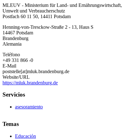
MLEUV
MLEUV - Ministerium für Land- und Ernährungswirtschaft,
-
Umwelt und Verbraucherschutz
Ministerium
Postfach 60 11 50, 14411 Potsdam
für
Land-
Henning-von-Tresckow-Straße 2 - 13, Haus S
und
14467
Potsdam
Ernährungswirtschaft,
Brandenburg
Umwelt
Alemania
und
Verbraucherschutz
Teléfono
+49 331 866 -0
E-Mail
poststelle[at]mluk.brandenburg.de
Website/URL
https://mluk.brandenburg.de
Servicios
asesoramiento
Temas
Educación