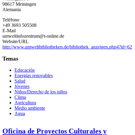
98617
Meiningen
de
Alemania
Meiningen
Teléfono
+49 3693 505508
E-Mail
umweltinfozentrum@t-online.de
Website/URL
http://www.umweltbibliotheken.de/bibliothek_anzeigen.php4?id=62
Temas
Educación
Energías renovables
Salud
Jóvenes
Niños/Derecho de los niños
Clima
Agricultura
Medio ambiente
Agua
Oficina de Proyectos Culturales y