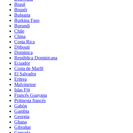
Brasil
Brunéi
Bulgaria
Burkina Faso
Burundi
Chile
China
Costa Rica
Djibouti
Dominica
República Dominicana
Ecuador
Costa de Marfil
El Salvador
Eritrea
Malvinense
Islas Fiji
Francés Guayana
Polinesia francés
Gabón
Gambia
Georgia
Ghana
Gibraltar
Grenada