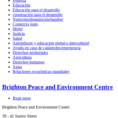
Pobreza
Educación
Educación para el desarrollo
cooperación para el desarrollo
Nutrición/desnutrición/hambre
Comercio justo
Mujer
Justicia
Salud
Aprendizaje y educación global e intercultural
Ayuda en caso de catástrofes/emergencia
Derechos territoriales
Agricultura
Derechos humanos
Agua
Relaciones económicas mundiales
Brighton Peace and Environment Centre
Read more
about
Brighton
Brighton Peace and Environment Centre
Peace
and
39 - 41 Surrey Street
Environment