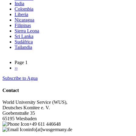
India
Colombia
Liberia
Nicaragua
Filipinas
Sierra Leona
Sri Lanka
Sudáfrica
Tailandia
Page 1
Next
››
Pagination
page
Subscribe to Agua
Contact
World University Service (WUS),
Deutsches Komitee e. V.
Goebenstraße 35
65195 Wiesbaden
+49 611 446648
info[at]wusgermany.de