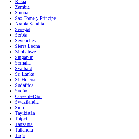
Rusia
Zambia
Samoa
Sao Tomé y Príncipe
Arabia Saudita
Senegal
Serbia
Seychelles
Sierra Leona
Zimbabwe
Singapur
Somalia
Svalbard
Sri Lanka
St. Helena
Sudáfrica
Sudán
Corea del Sur
Swazilandia
Siria
Tayikistán
Taipei
Tanzania
Tailandia
Togo