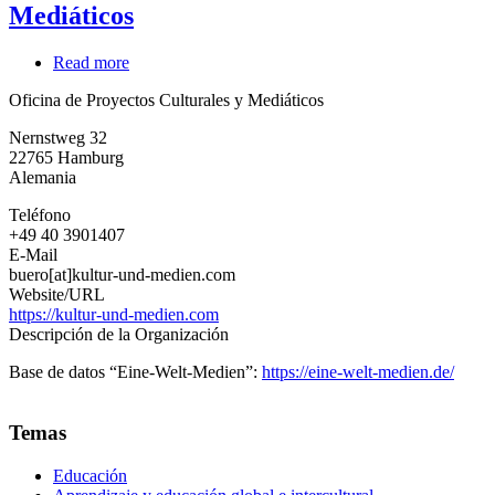
Mediáticos
Read more
about
Oficina
Oficina de Proyectos Culturales y Mediáticos
de
Proyectos
Nernstweg 32
Culturales
22765
Hamburg
y
Alemania
Mediáticos
Teléfono
+49 40 3901407
E-Mail
buero[at]kultur-und-medien.com
Website/URL
https://kultur-und-medien.com
Descripción de la Organización
Base de datos “Eine-Welt-Medien”:
https://eine-welt-medien.de/
Temas
Educación