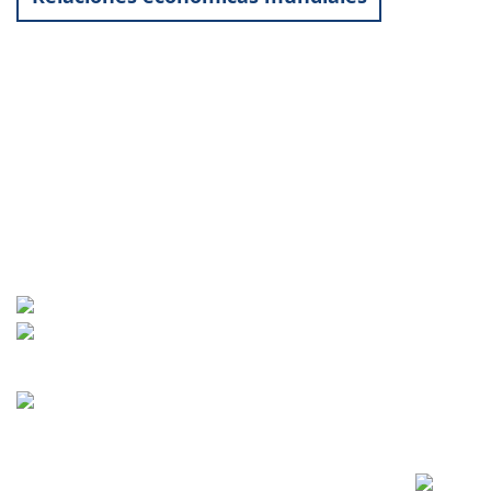
Contact
World University Service (WUS),
Deutsches Komitee e. V.
Goebenstraße 35
65195 Wiesbaden
+49 611 446648
info[at]wusgermany.de
Facebook
Footer
menu