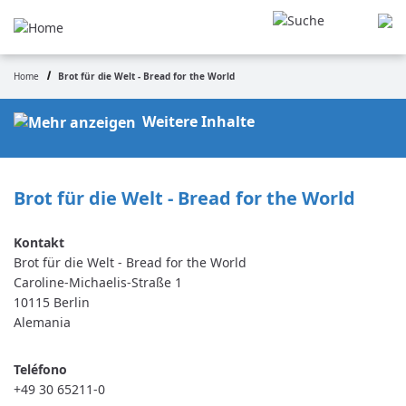
Pasar
al
contenido
principal
Home
Brot für die Welt - Bread for the World
Ruta
de
Weitere Inhalte
navegación
Brot für die Welt - Bread for the World
Brot für die Welt - Bread for the World
Caroline-Michaelis-Straße 1
10115
Berlin
Alemania
Teléfono
+49 30 65211-0